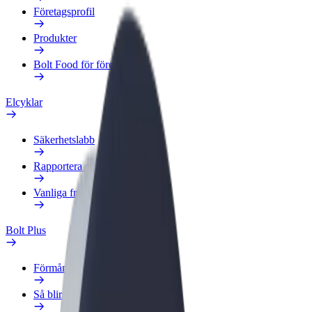
Företagsprofil
Produkter
Bolt Food för företag
Elcyklar
Säkerhetslabb
Rapportera ett problem
Vanliga frågor
Bolt Plus
Förmåner
Så blir du medlem