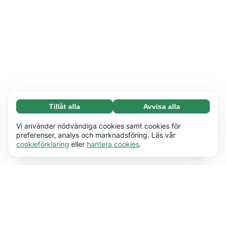
Tillåt alla
Avvisa alla
Nödvändiga (65)
Nödvändiga cookies hjälper till att göra vår
Läs mer
Vi använder nödvändiga cookies samt cookies för
webbplats användbar genom att möjliggöra
preferenser, analys och marknadsföring. Läs vår
cookieförklaring
eller
hantera cookies
.
grundläggande funktioner, t ex sidnavigering.
Preferenser (17)
Webbplatsen kan inte fungera korrekt utan
Preferenscookies gör det möjligt för vår
Läs mer
dessa cookies.
Läs mer
webbplats att komma ihåg information som
ändrar hur den beter sig eller ser ut, t ex ditt
Statistik (63)
föredragna språk eller den region du befinner
Statistikcookies hjälper oss att förstå hur du
Läs mer
dig i.
Läs mer
interagerar med vår webbplats genom att
samla in och rapportera information