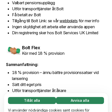
Valbart pensionsupplägg
Utför transporttjänster åt Bolt
Få betalt av Bolt
Tillgång till Bolt Link: se vår
webbplats
för mer info
Ingen skyldighet att arbeta eller använda appen
Din registrering sker hos Bolt Services UK Limited
Bolt Flex
Kör med 18 % provision
Sammanfattning:
18 % provision – ännu bättre provisionssatser vid
lansering
Sätt ditt eget pris
Utför transporttjänster åt åkare
Få betalt av åkare
Tillåt alla
Avvisa alla
Tillgång till Bolt Link: se vår
webbplats
för mer info
Nödvändiga (65)
Ingen skyldighet att arbeta eller använda appen
Nödvändiga cookies hjälper till att göra vår
Vi använder nödvändiga cookies samt cookies för
Läs mer