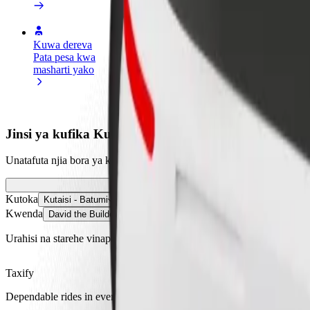
Kuwa dereva
Kuwa tarishi
Ongeza mga
Pata pesa kwa
Wasilisha chakula na ulipwe
Fikia wateja
masharti yako
kila wiki
ongeza map
Jinsi ya kufika Kutaisi - Batumi hadi David the Build
Unatafuta njia bora ya kufika kutoka Kutaisi - Batumi hadi David the
Kutoka
Kutaisi - Batumi
Kwenda
David the Builder Kutaisi International Airport
Urahisi na starehe vinapatikana haraka!
Taxify
Dependable rides in everyday, mid-size cars.