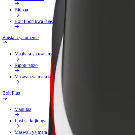
Bidhaa
Bolt Food kwa Biashara
Baiskeli ya umeme
Maabara ya usalama
Ripoti tatizo
Maswali ya mara kwa mara
Bolt Plus
Manufaa
Jinsi ya kujiunga
Maswali ya mara kwa mara