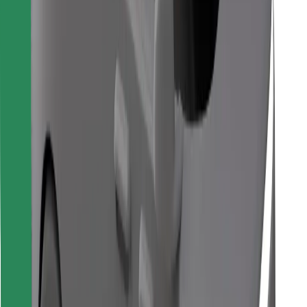
Pata chakula unachopenda!
Pakua programu ya Bolt Food