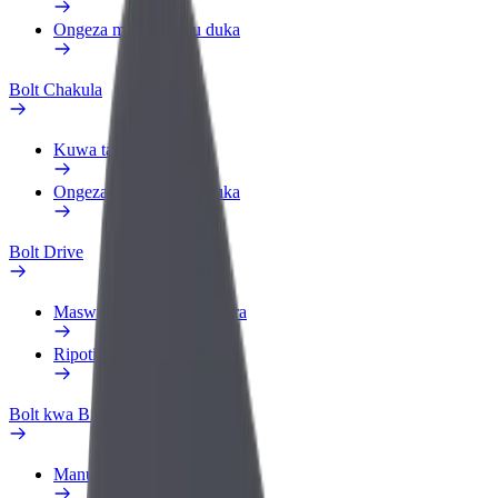
Ongeza mgahawa au duka
Bolt Chakula
Kuwa tarishi
Ongeza mgahawa au duka
Bolt Drive
Maswali ya mara kwa mara
Ripoti usafiri
Bolt kwa Biashara
Manufaa