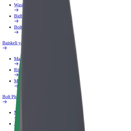
Wasifu wa kazi
Bidhaa
Bolt Food kwa Biashara
Baiskeli ya umeme
Maabara ya usalama
Ripoti tatizo
Maswali ya mara kwa mara
Bolt Plus
Manufaa
Jinsi ya kujiunga