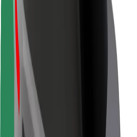
Usalama wa abiria
Usalama wa dereva
Usalama wa skuta
Maabara ya usalama
Cities
Maeneo
Suluhisho za miji
Viwanja vya ndege
Maeneo ya Kuchajia ya Bolt
Msaada
Kwa abiria
Kwa madereva