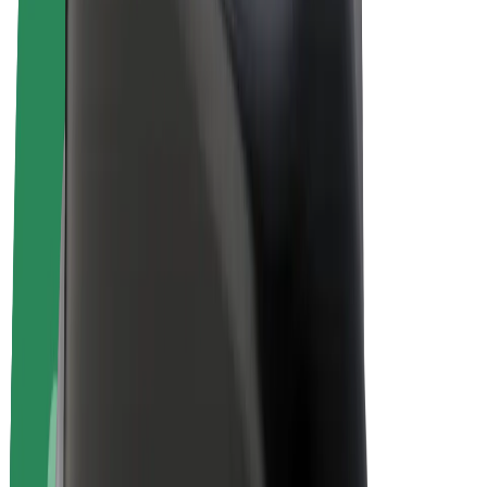
Bolt kwa Biashara
Baiskeli ya umeme
Bolt Plus
Pata kipato na Bolt
Madereva
Mapato ya dereva
Matarishi
Mapato ya tarishi
Wafanyabiashara wa Bolt Food
Fleets
Biashara
Kampuni