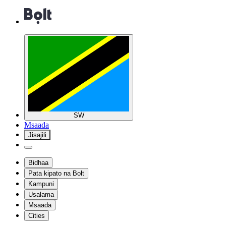
SW
Msaada
Jisajili
Bidhaa
Pata kipato na Bolt
Kampuni
Usalama
Msaada
Cities