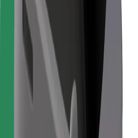
Kwa matarishi
Bolt Food
Kwa wamiliki wa motokaa
Kwa migahawa
Bolt kwa Biashara
Ingine
Wasambazaji
Vigezo na Masharti
Vidakuzi
Usalama
Pata gari ndani ya dakika!
Pakua Programu ya Bolt