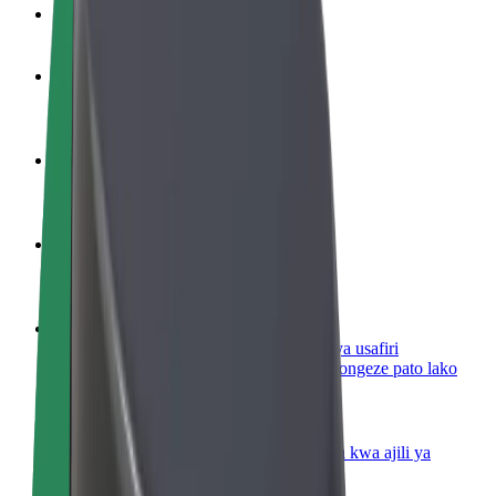
Maswali ya mara kwa mara
Kuwa dereva
Pata pesa kwa masharti yako
Kuwa tarishi
Wasilisha chakula na ulipwe kila wiki
Ongeza mgahawa au duka
Fikia wateja zaidi na ongeza mapato
Jisajili hapa kama mmiliki wa vyombo vya usafiri
Ongeza motokaa yako kwenye Bolt na uongeze pato lako
Bolt kwa Biashara
Bidhaa na huduma za Bolt zilizopanuliwa kwa ajili ya
biashara yako