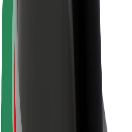
Careers
Kuhusu Bolt
Uendelevu katika Bolt
Mpango wa Project Zero
Blog
Chumba cha Habari
Miongozo ya chapa
Dhamira
Mahusiano ya Wawekezaji
Uongozi
Chapa
Vyombo vya Habari
Mfuko wa Urban
Usalama