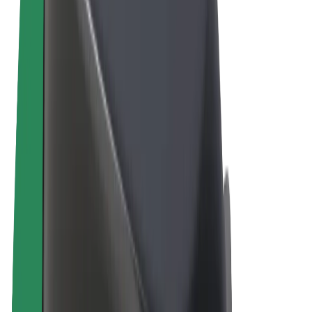
Vigezo na Masharti
Faragha
Vidakuzi
© 2026 Bolt Technology OÜ
Bidhaa
Safari
Scooters
Bolt Market
Bolt Chakula
Bolt Drive