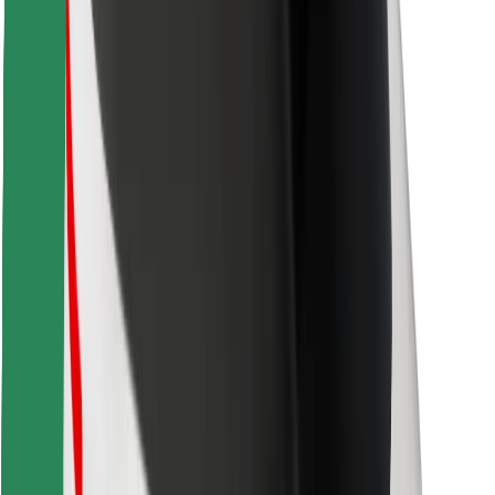
Pata chakula unachopenda!
Pakua programu ya Bolt Food