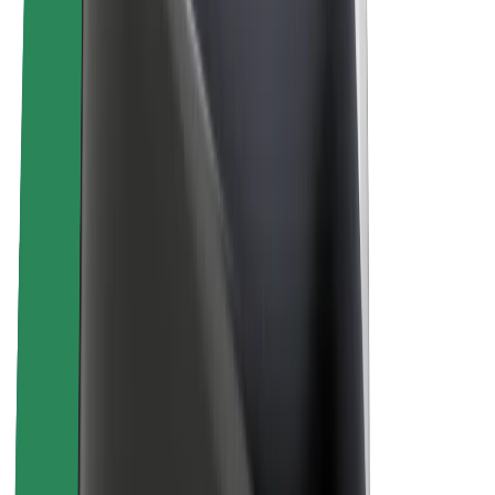
Careers
Kuhusu Bolt
Uendelevu katika Bolt
Mpango wa Project Zero
Blog
Chumba cha Habari
Miongozo ya chapa
Dhamira
Mahusiano ya Wawekezaji
Uongozi
Chapa
Vyombo vya Habari
Mfuko wa Urban
Usalama