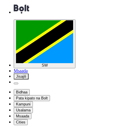
SW
Msaada
Jisajili
Bidhaa
Pata kipato na Bolt
Kampuni
Usalama
Msaada
Cities