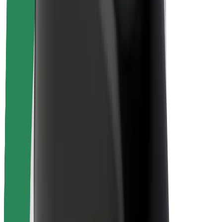
Usalama wa abiria
Usalama wa dereva
Usalama wa skuta
Maabara ya usalama
Cities
Maeneo
Suluhisho za miji
Viwanja vya ndege
Maeneo ya Kuchajia ya Bolt
Msaada
Kwa abiria
Kwa madereva