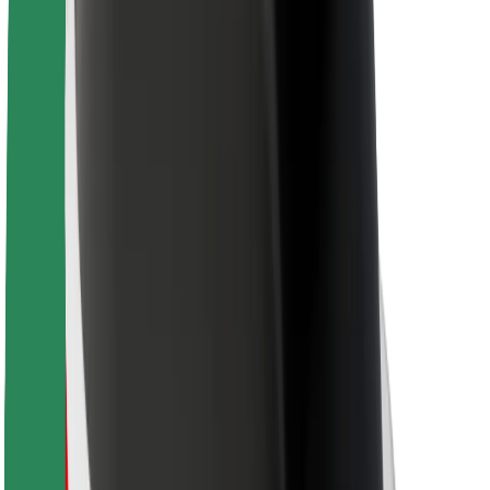
Kwa matarishi
Bolt Food
Kwa wamiliki wa motokaa
Kwa migahawa
Bolt kwa Biashara
Ingine
Wasambazaji
Vigezo na Masharti
Vidakuzi
Usalama
Pata gari ndani ya dakika!
Pakua Programu ya Bolt