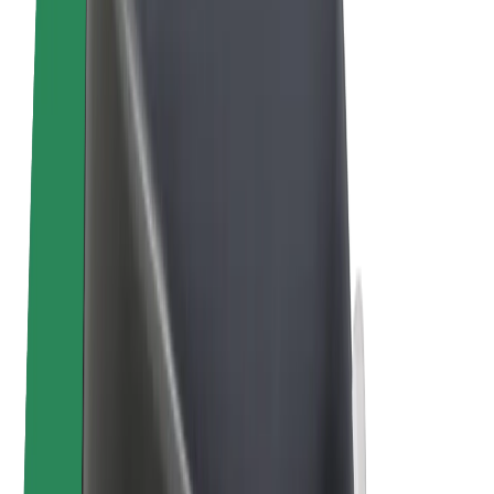
Bolt kwa Biashara
Baiskeli ya umeme
Bolt Plus
Pata kipato na Bolt
Madereva
Mapato ya dereva
Matarishi
Mapato ya tarishi
Wafanyabiashara wa Bolt Food
Fleets
Biashara
Kampuni