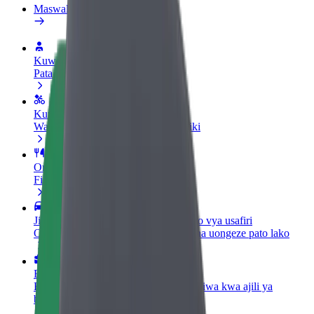
Maswali ya mara kwa mara
Kuwa dereva
Pata pesa kwa masharti yako
Kuwa tarishi
Wasilisha chakula na ulipwe kila wiki
Ongeza mgahawa au duka
Fikia wateja zaidi na ongeza mapato
Jisajili hapa kama mmiliki wa vyombo vya usafiri
Ongeza motokaa yako kwenye Bolt na uongeze pato lako
Bolt kwa Biashara
Bidhaa na huduma za Bolt zilizopanuliwa kwa ajili ya
biashara yako