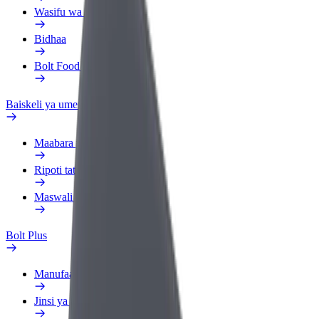
Wasifu wa kazi
Bidhaa
Bolt Food kwa Biashara
Baiskeli ya umeme
Maabara ya usalama
Ripoti tatizo
Maswali ya mara kwa mara
Bolt Plus
Manufaa
Jinsi ya kujiunga