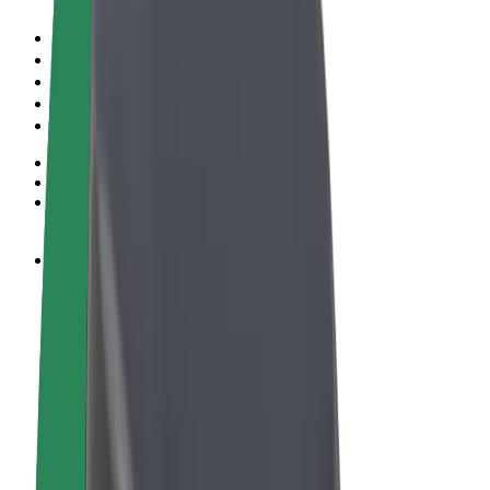
Vigezo na Masharti
Faragha
Vidakuzi
© 2026 Bolt Technology OÜ
Bidhaa
Safari
Scooters
Bolt Market
Bolt Chakula
Bolt Drive