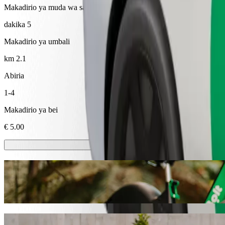
Makadirio ya muda wa safari
dakika 5
Makadirio ya umbali
km 2.1
Abiria
1-4
Makadirio ya bei
€ 5.00
Skuta au baiskeli za umeme
Zunguka Ventspils kwa skuta au baiskeli za umeme
Pakua programu ya Bolt
Fika kutoka Landora hadi Reņķa dārzs na