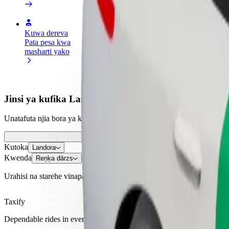
Kuwa dereva
Kuwa tarishi
Ongeza mga
Pata pesa kwa
Wasilisha chakula na ulipwe
Fikia wateja
masharti yako
kila wiki
ongeza map
Jinsi ya kufika Landora hadi Reņķa dārzs
Unatafuta njia bora ya kufika kutoka Landora hadi Reņķa dārzs? Chu
Kutoka
Landora
Kwenda
Reņķa dārzs
Urahisi na starehe vinapatikana haraka!
Taxify
Dependable rides in everyday, mid-size cars.