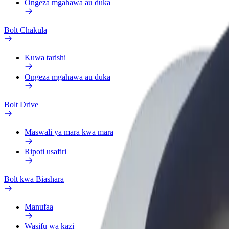
Ongeza mgahawa au duka
Bolt Chakula
Kuwa tarishi
Ongeza mgahawa au duka
Bolt Drive
Maswali ya mara kwa mara
Ripoti usafiri
Bolt kwa Biashara
Manufaa
Wasifu wa kazi