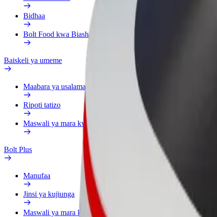
Bidhaa
Bolt Food kwa Biashara
Baiskeli ya umeme
Maabara ya usalama
Ripoti tatizo
Maswali ya mara kwa mara
Bolt Plus
Manufaa
Jinsi ya kujiunga
Maswali ya mara kwa mara