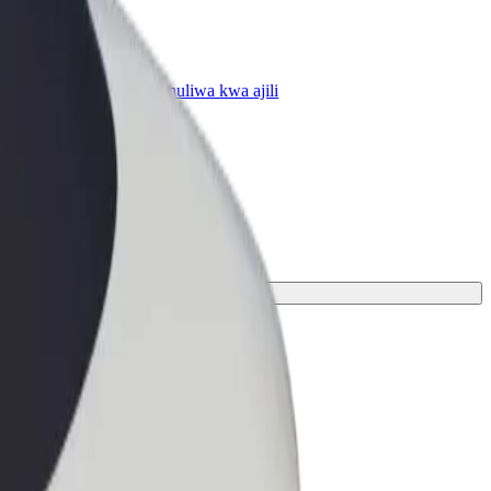
Biashara
huduma za Bolt zilizopanuliwa kwa ajili
a yako