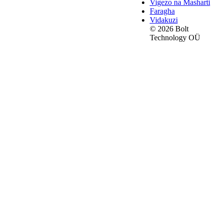
Vigezo na Masharti
Faragha
Vidakuzi
© 2026 Bolt
Technology OÜ