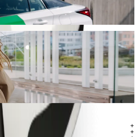
riban dakika 5 na gharama ni takriban € 5.00 EUR. Bila kujali tukio,