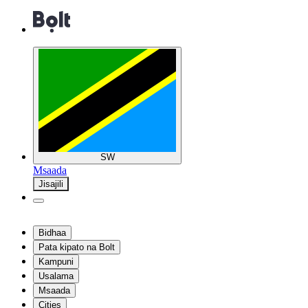
SW
Msaada
Jisajili
Bidhaa
Pata kipato na Bolt
Kampuni
Usalama
Msaada
Cities