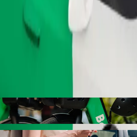
Ita usafiri
 huduma ya Bolt