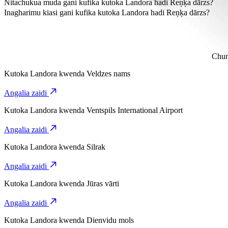
Reņķa dārzs iko umbali wa takriban km 2.1 kutoka Landora.
Nitachukua muda gani kufika kutoka Landora hadi Reņķa dārzs?
Inachukua takriban dakika 5 kufika kutoka Landora hadi Reņķa dārzs
Inagharimu kiasi gani kufika kutoka Landora hadi Reņķa dārzs?
Gharama ya safari kutoka Landora hadi Reņķa dārzs na Bolt ni takri
Chun
Kutoka
Landora
kwenda
Veldzes nams
Angalia zaidi
Kutoka
Landora
kwenda
Ventspils International Airport
Angalia zaidi
Kutoka
Landora
kwenda
Silrak
Angalia zaidi
Kutoka
Landora
kwenda
Jūras vārti
Angalia zaidi
Kutoka
Landora
kwenda
Dienvidu mols