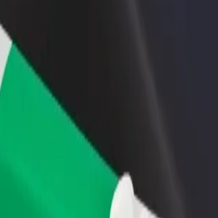
hawa au duka
Jisajili hapa kama mmiliki wa vyombo vya
Bolt kwa 
 zaidi na
usafiri
Bidhaa na 
ato
Ongeza motokaa yako kwenye Bolt na
ya biashar
uongeze pato lako
nguza huduma zetu na upate sahihi kabisa kwa safari yako.
Pakua programu