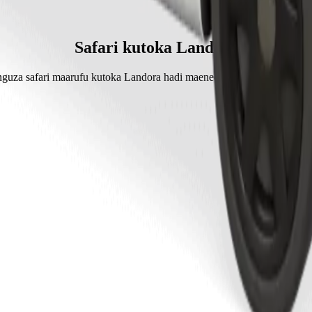
 kwa Bolt.
ban € 5.00 EUR.
Safari kutoka Landora
guza safari maarufu kutoka Landora hadi maeneo mengine katika Vents