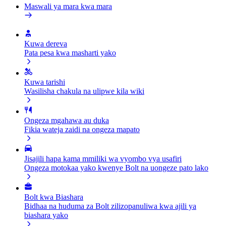
Maswali ya mara kwa mara
Kuwa dereva
Pata pesa kwa masharti yako
Kuwa tarishi
Wasilisha chakula na ulipwe kila wiki
Ongeza mgahawa au duka
Fikia wateja zaidi na ongeza mapato
Jisajili hapa kama mmiliki wa vyombo vya usafiri
Ongeza motokaa yako kwenye Bolt na uongeze pato lako
Bolt kwa Biashara
Bidhaa na huduma za Bolt zilizopanuliwa kwa ajili ya
biashara yako