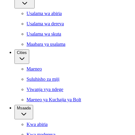
Usalama wa abiria
Usalama wa dereva
Usalama wa skuta
Maabara ya usalama
Cities
Maeneo
Suluhisho za miji
Viwanja vya ndege
Maeneo ya Kuchajia ya Bolt
Msaada
Kwa abiria
Kwa madereva