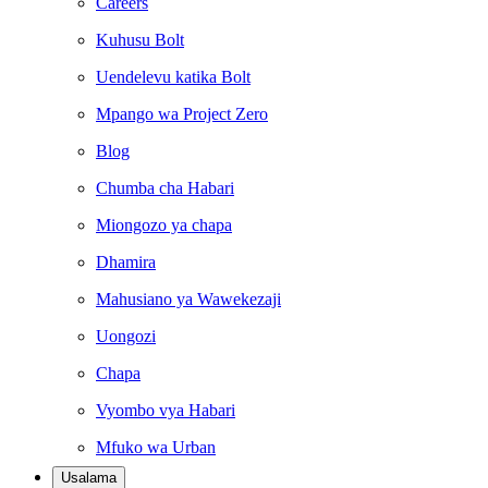
Careers
Kuhusu Bolt
Uendelevu katika Bolt
Mpango wa Project Zero
Blog
Chumba cha Habari
Miongozo ya chapa
Dhamira
Mahusiano ya Wawekezaji
Uongozi
Chapa
Vyombo vya Habari
Mfuko wa Urban
Usalama