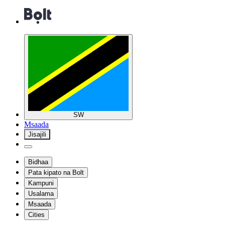
SW
Msaada
Jisajili
Bidhaa
Pata kipato na Bolt
Kampuni
Usalama
Msaada
Cities