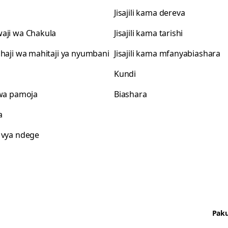
Jisajili kama dereva
aji wa Chakula
Jisajili kama tarishi
shaji wa mahitaji ya nyumbani
Jisajili kama mfanyabiashara
Kundi
 wa pamoja
Biashara
a
 vya ndege
Paku