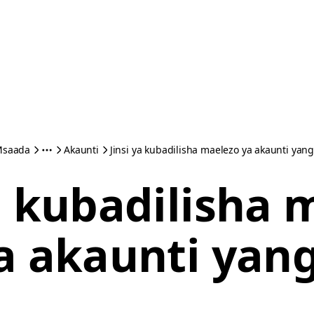
saada
Akaunti
Jinsi ya kubadilisha maelezo ya akaunti yan
ya kubadilisha 
a akaunti yan