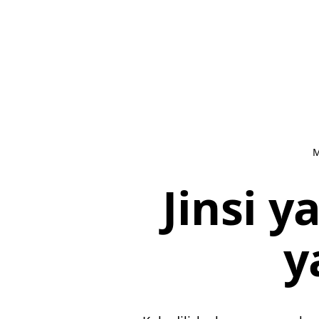
M
Jinsi 
y