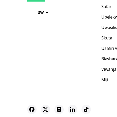
Safari
SW
Upelekw
Uwasili
Skuta
Usafiri
Biashar
Viwanja
Miji