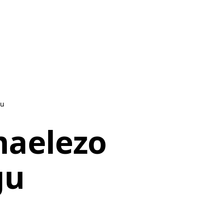
gu
maelezo
gu