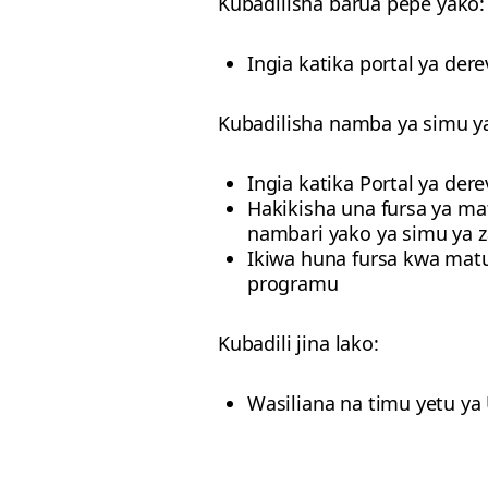
Kubadilisha barua pepe yako:
Ingia katika portal ya de
Kubadilisha namba ya simu y
Ingia katika Portal ya de
Hakikisha una fursa ya m
nambari yako ya simu ya 
Ikiwa huna fursa kwa matu
programu
Kubadili jina lako:
Wasiliana na timu yetu ya 