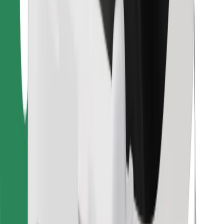
คุกกี้
ความปลอดภัย
เรียกรถได้ในไม่กี่นาที!
ดาวน์โหลดแอป Bolt
หาอาหารโปรดของคุณ!
ดาวน์โหลดแอป Bolt Food