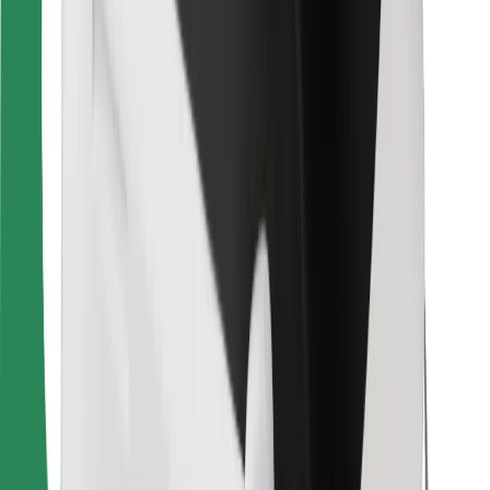
ความปลอดภัย
เรียกรถได้ในไม่กี่นาที!
ดาวน์โหลดแอป Bolt
หาอาหารโปรดของคุณ!
ดาวน์โหลดแอป Bolt Food