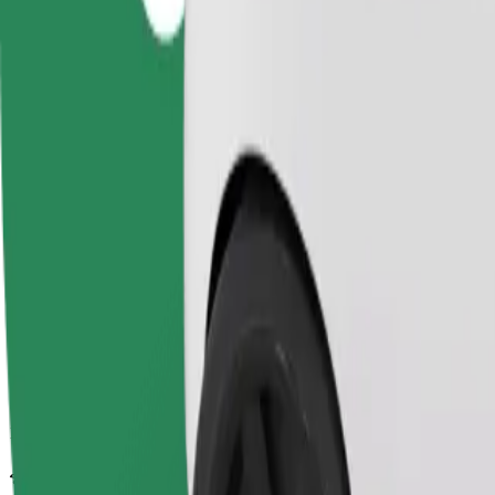
วิธีเดินทางจาก Вокзал, Привокзальна площа (троле
กำลังมองหาวิธีที่ดีที่สุดในการเดินทางจาก Вокзал, Привокзальна
การเดินทางของคุณ
จาก
Вокзал, Привокзальна площа (тролейбус)
ไปยัง
Автостанція № 2, вул. Горбачевського
ความสะดวกสบายอยู่แค่ปลายนิ้วสัมผัส!
โบลต์
การเดินทางที่เชื่อถือได้ กับรถขนาดกลางสำหรับทุกวัน
เวลาเดินทางโดยประมาณ
11 นาที
ระยะทางโดยประมาณ