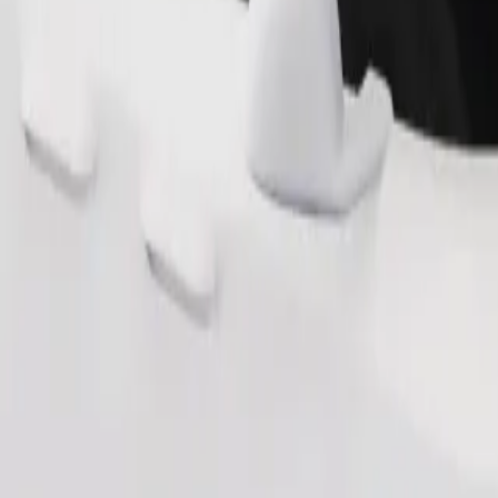
йбус) ไปยัง Автостанція № 2, вул. Горбачевського
 площа (тролейбус) ไปยัง Автостанція № 2, вул. Горбачевського 
ดาวน์โหลดแอป