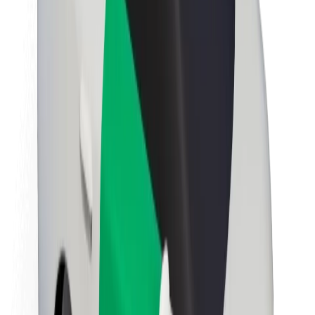
นโยบายด้านความยั่งยืนของ Bolt
Project Zero
บล็อก
ห้องข่าว
แนวทางการสร้างแบรนด์
พันธกิจ
นักลงทุนสัมพันธ์
ทีมผู้นำ
แบรนด์
สื่อ
Urban Fund