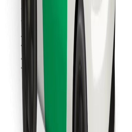
คุกกี้
ความปลอดภัย
เรียกรถได้ในไม่กี่นาที!
ดาวน์โหลดแอป Bolt
หาอาหารโปรดของคุณ!
ดาวน์โหลดแอป Bolt Food