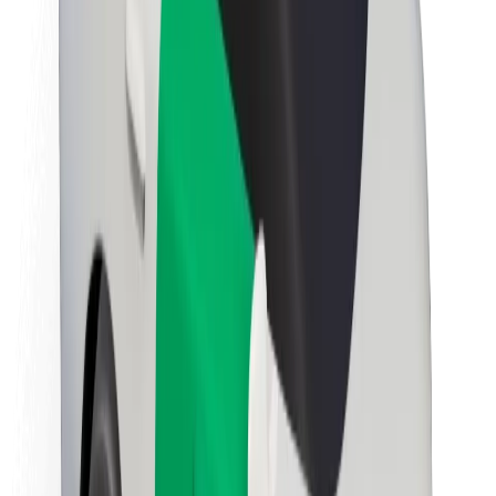
นโยบายด้านความยั่งยืนของ Bolt
Project Zero
บล็อก
ห้องข่าว
แนวทางการสร้างแบรนด์
พันธกิจ
นักลงทุนสัมพันธ์
ทีมผู้นำ
แบรนด์
สื่อ
Urban Fund