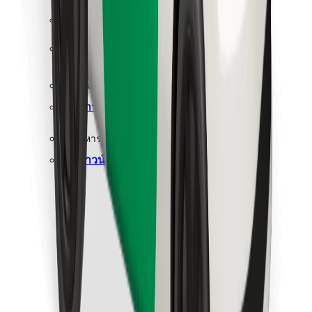
คุกกี้
ความปลอดภัย
เรียกรถได้ในไม่กี่นาที!
ดาวน์โหลดแอป Bolt
หาอาหารโปรดของคุณ!
ดาวน์โหลดแอป Bolt Food