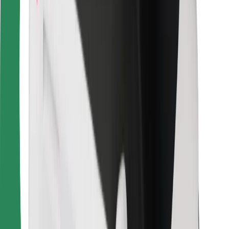
คุกกี้
ความปลอดภัย
เรียกรถได้ในไม่กี่นาที!
ดาวน์โหลดแอป Bolt
หาอาหารโปรดของคุณ!
ดาวน์โหลดแอป Bolt Food