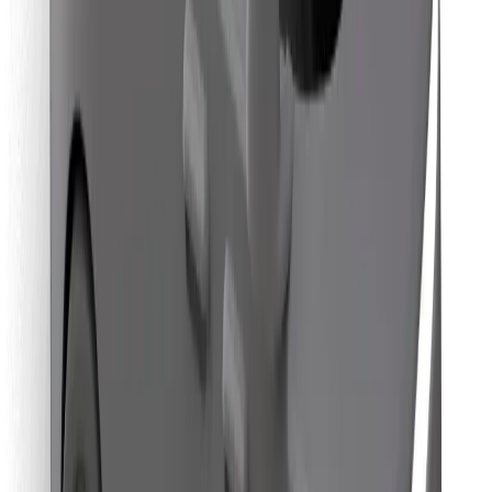
คุกกี้
ความปลอดภัย
เรียกรถได้ในไม่กี่นาที!
ดาวน์โหลดแอป Bolt
หาอาหารโปรดของคุณ!
ดาวน์โหลดแอป Bolt Food