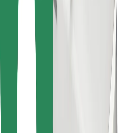
คุกกี้
ความปลอดภัย
เรียกรถได้ในไม่กี่นาที!
ดาวน์โหลดแอป Bolt
หาอาหารโปรดของคุณ!
ดาวน์โหลดแอป Bolt Food