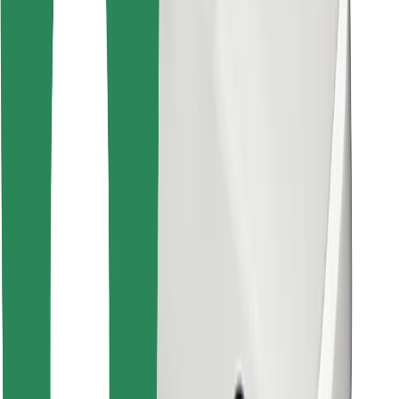
คุกกี้
ความปลอดภัย
เรียกรถได้ในไม่กี่นาที!
ดาวน์โหลดแอป Bolt
หาอาหารโปรดของคุณ!
ดาวน์โหลดแอป Bolt Food