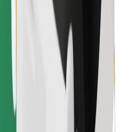
คุกกี้
ความปลอดภัย
เรียกรถได้ในไม่กี่นาที!
ดาวน์โหลดแอป Bolt
หาอาหารโปรดของคุณ!
ดาวน์โหลดแอป Bolt Food