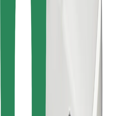
ความปลอดภัย
เรียกรถได้ในไม่กี่นาที!
ดาวน์โหลดแอป Bolt
หาอาหารโปรดของคุณ!
ดาวน์โหลดแอป Bolt Food