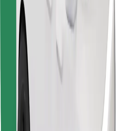
Завантажити застосунок Bolt
Знайди твою улюблену страву чи їжу!
Завантажити застосунок Bolt Food