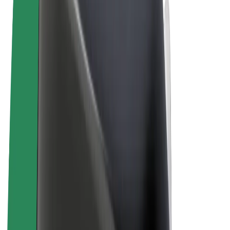
Правила та Умови
Конфіденційність
Файли ку́кі
© 2026 Bolt Technology OÜ
Сервіси
Поїздки
Електросамокати
Доставка продуктів Bolt Market
Доставка Bolt Food
Каршерінг Bolt Drive