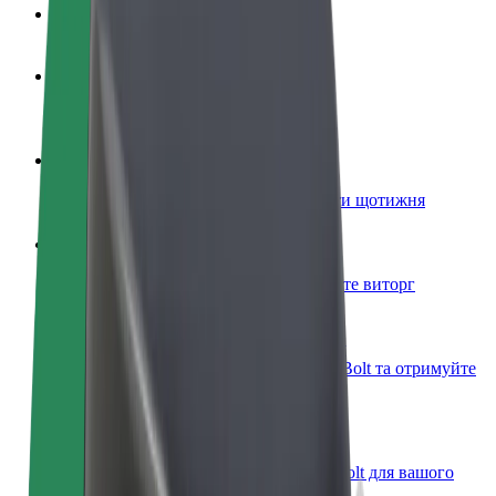
Запитання та відповіді
Стати водієм
Заробляйте гроші на власних умовах
Стати кур'єром
Доставляйте їжу та отримуйте виплати щотижня
Додати ресторан чи крамницю
Залучайте більше клієнтів та збільшуйте виторг
Зареєструватися як власник автопарку
Додайте Ваш автопарк на платформу Bolt та отримуйте
більше доходів
Bolt for Business
Масштабування продуктів та послуг Bolt для вашого
бізнесу