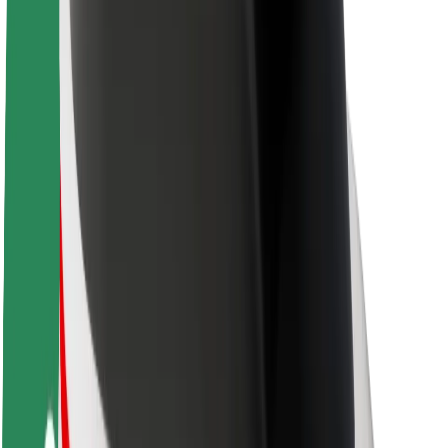
Кар'єра
Про компанію Bolt
Сталий розвиток у Bolt
Проєкт Нуль
Блог
Пресцентр
Правила використання бренду
Місія
Зв’язки з інвесторами
Керівництво
Бренд
Медіа
Урбаністичний фонд