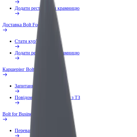
Додати ресторан чи крамницю
Доставка Bolt Food
Стати кур'єром
Додати ресторан чи крамницю
Каршерінг Bolt Drive
Запитання та відповіді
Повідомити про проблему з ТЗ
Bolt for Business
Переваги