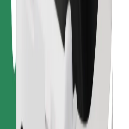
Для водіїв
Для кур'єрів
Доставка Bolt Food
Для власників автопарків
Для ресторанів
Bolt for Business
Інше
Постачальникам
Правила та Умови
Файли ку́кі
Безпека
Замовляй поїздку за лічені хвилини!