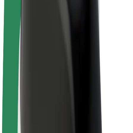
Bolt for Business
Електровелосипеди
Bolt Plus
Заробляйте з Bolt
Водієм
Заробіток водія
Кур'єром
Заробіток курʼєра
Партнери Bolt Food
Автопаркам
Франшиза
Компанія