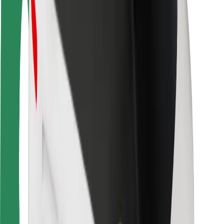
Безпека
Безпека пасажирів
Безпека водіїв
Безпека електросамокатів
Лабораторія безпеки
Міста
Розташування
Міські рішення
Аеропорти
Зарядні станції Bolt
Підтримка
Для пасажирів