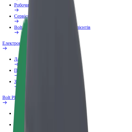
Робочий обліковий запис
Сервіси
Bolt Food для корпоративних клієнтів
Електровелосипеди
Лабораторія безпеки
Повідомити про проблему
Запитання та відповіді
Bolt Plus
Переваги
Як приєднатися