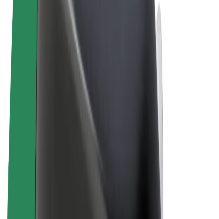
Правила та Умови
Конфіденційність
Файли ку́кі
© 2026 Bolt Technology OÜ
Сервіси
Поїздки
Електросамокати
Доставка продуктів Bolt Market
Доставка Bolt Food
Каршерінг Bolt Drive