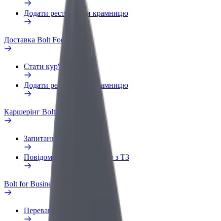
Додати ресторан чи крамницю
Доставка Bolt Food
Стати кур'єром
Додати ресторан чи крамницю
Каршерінг Bolt Drive
Запитання та відповіді
Повідомити про проблему з ТЗ
Bolt for Business
Переваги