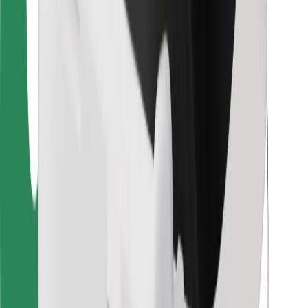
Для водіїв
Для кур'єрів
Доставка Bolt Food
Для власників автопарків
Для ресторанів
Bolt for Business
Інше
Постачальникам
Правила та Умови
Файли ку́кі
Безпека
Замовляй поїздку за лічені хвилини!