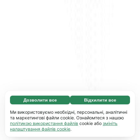
Дозволити все
Відхилити все
Обов'язкові (65)
Ці файли необхідні для того, щоб ви могли
Дізнатися більше
Ми використовуємо необхідні, персональні, аналітичні
переміщатися по сайту і використовувати
та маркетингові файли cookie. Ознайомтеся з нашою
політикою використання файлів
cookie або
змініть
його основні функції, наприклад, перехід між
Уподобання (17)
налаштування файлів cookie
.
сторінками. Без них сайт не буде правильно
Завдяки роботі файлів цього типу наш сайт
Дізнатися більше
працювати.
Детальніше