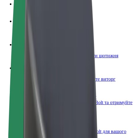
Запитання та відповіді
Стати водієм
Заробляйте гроші на власних умовах
Стати кур'єром
Доставляйте їжу та отримуйте виплати щотижня
Додати ресторан чи крамницю
Залучайте більше клієнтів та збільшуйте виторг
Зареєструватися як власник автопарку
Додайте Ваш автопарк на платформу Bolt та отримуйте
більше доходів
Bolt for Business
Масштабування продуктів та послуг Bolt для вашого
бізнесу