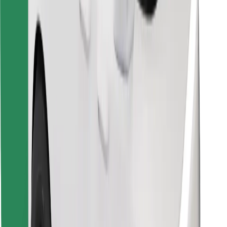
Завантажити застосунок Bolt
Знайди твою улюблену страву чи їжу!
Завантажити застосунок Bolt Food