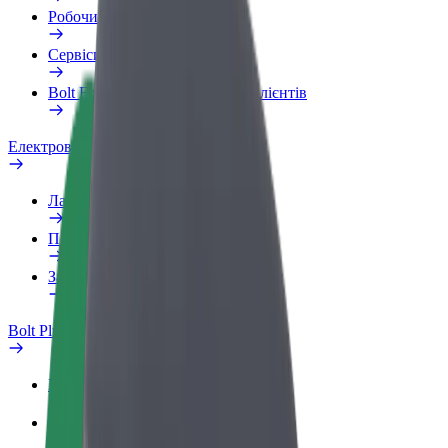
Робочий обліковий запис
Сервіси
Bolt Food для корпоративних клієнтів
Електровелосипеди
Лабораторія безпеки
Повідомити про проблему
Запитання та відповіді
Bolt Plus
Переваги
Як приєднатися