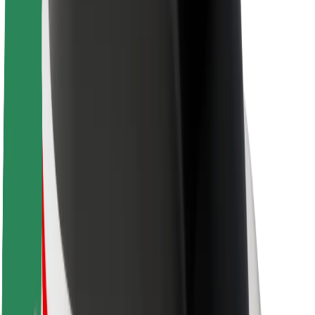
Кар'єра
Про компанію Bolt
Сталий розвиток у Bolt
Проєкт Нуль
Блог
Пресцентр
Правила використання бренду
Місія
Зв’язки з інвесторами
Керівництво
Бренд
Медіа
Урбаністичний фонд