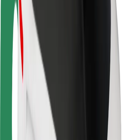
Безпека
Безпека пасажирів
Безпека водіїв
Безпека електросамокатів
Лабораторія безпеки
Міста
Розташування
Міські рішення
Аеропорти
Зарядні станції Bolt
Підтримка
Для пасажирів