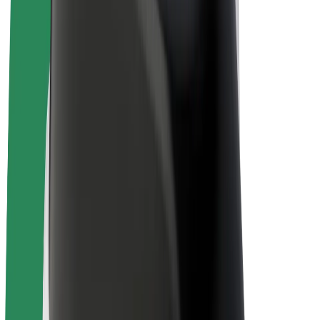
Bolt for Business
Електровелосипеди
Bolt Plus
Заробляйте з Bolt
Водієм
Заробіток водія
Кур'єром
Заробіток курʼєра
Партнери Bolt Food
Автопаркам
Франшиза
Компанія