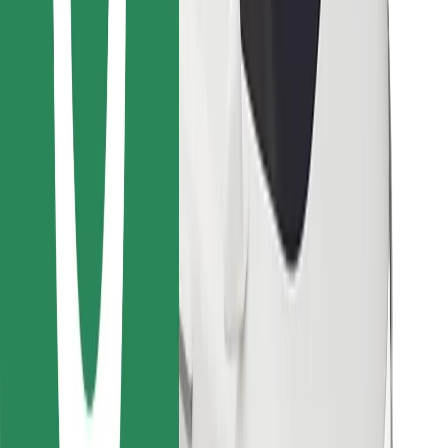
Завантажити застосунок Bolt
Знайди твою улюблену страву чи їжу!
Завантажити застосунок Bolt Food