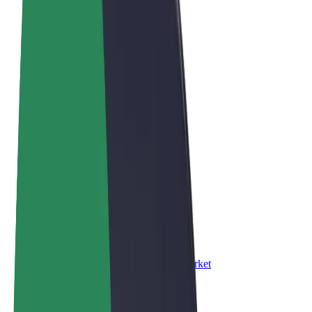
Правила та Умови
Конфіденційність
Файли ку́кі
© 2026 Bolt Technology OÜ
Сервіси
Поїздки
Електросамокати
Доставка продуктів Bolt Market
Доставка Bolt Food
Каршерінг Bolt Drive