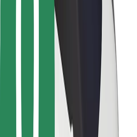
Для водіїв
Для кур'єрів
Доставка Bolt Food
Для власників автопарків
Для ресторанів
Bolt for Business
Інше
Постачальникам
Правила та Умови
Файли ку́кі
Безпека
Замовляй поїздку за лічені хвилини!