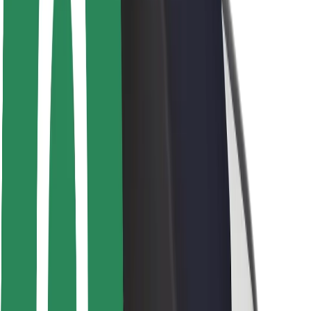
Безпека
Безпека пасажирів
Безпека водіїв
Безпека електросамокатів
Лабораторія безпеки
Міста
Розташування
Міські рішення
Аеропорти
Зарядні станції Bolt
Підтримка
Для пасажирів