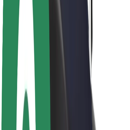
Кар'єра
Про компанію Bolt
Сталий розвиток у Bolt
Проєкт Нуль
Блог
Пресцентр
Правила використання бренду
Місія
Зв’язки з інвесторами
Керівництво
Бренд
Медіа
Урбаністичний фонд