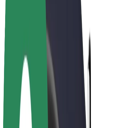
Bolt for Business
Електровелосипеди
Bolt Plus
Заробляйте з Bolt
Водієм
Заробіток водія
Кур'єром
Заробіток курʼєра
Партнери Bolt Food
Автопаркам
Франшиза
Компанія