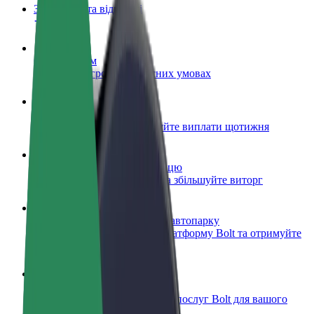
Запитання та відповіді
Стати водієм
Заробляйте гроші на власних умовах
Стати кур'єром
Доставляйте їжу та отримуйте виплати щотижня
Додати ресторан чи крамницю
Залучайте більше клієнтів та збільшуйте виторг
Зареєструватися як власник автопарку
Додайте Ваш автопарк на платформу Bolt та отримуйте
більше доходів
Bolt for Business
Масштабування продуктів та послуг Bolt для вашого
бізнесу