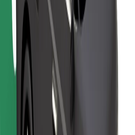
Завантажити застосунок Bolt
Знайди твою улюблену страву чи їжу!
Завантажити застосунок Bolt Food