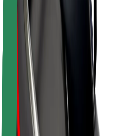
Кар'єра
Про компанію Bolt
Сталий розвиток у Bolt
Проєкт Нуль
Блог
Пресцентр
Правила використання бренду
Місія
Зв’язки з інвесторами
Керівництво
Бренд
Медіа
Урбаністичний фонд