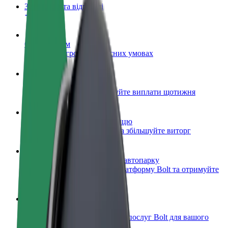
Запитання та відповіді
Стати водієм
Заробляйте гроші на власних умовах
Стати кур'єром
Доставляйте їжу та отримуйте виплати щотижня
Додати ресторан чи крамницю
Залучайте більше клієнтів та збільшуйте виторг
Зареєструватися як власник автопарку
Додайте Ваш автопарк на платформу Bolt та отримуйте
більше доходів
Bolt for Business
Масштабування продуктів та послуг Bolt для вашого
бізнесу