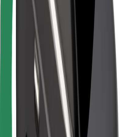
Для водіїв
Для кур'єрів
Доставка Bolt Food
Для власників автопарків
Для ресторанів
Bolt for Business
Інше
Постачальникам
Правила та Умови
Файли ку́кі
Безпека
Замовляй поїздку за лічені хвилини!