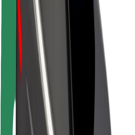
Безпека
Безпека пасажирів
Безпека водіїв
Безпека електросамокатів
Лабораторія безпеки
Міста
Розташування
Міські рішення
Аеропорти
Зарядні станції Bolt
Підтримка
Для пасажирів