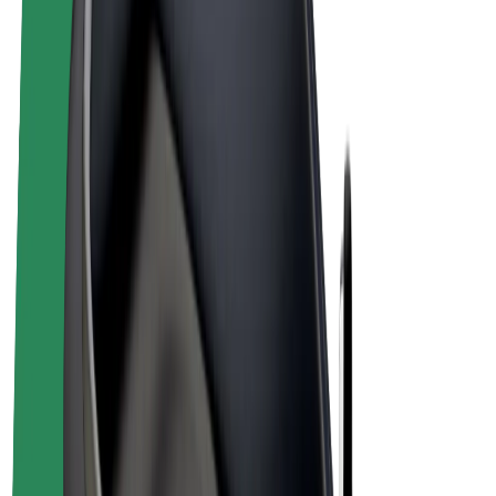
Bolt for Business
Електровелосипеди
Bolt Plus
Заробляйте з Bolt
Водієм
Заробіток водія
Кур'єром
Заробіток курʼєра
Партнери Bolt Food
Автопаркам
Франшиза
Компанія