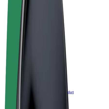
Правила та Умови
Конфіденційність
Файли ку́кі
© 2026 Bolt Technology OÜ
Сервіси
Поїздки
Електросамокати
Доставка продуктів Bolt Market
Доставка Bolt Food
Каршерінг Bolt Drive