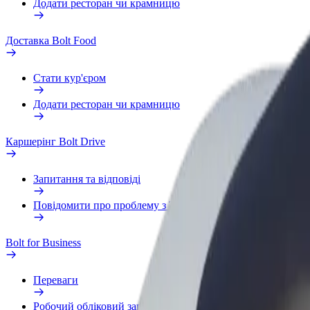
Додати ресторан чи крамницю
Доставка Bolt Food
Стати кур'єром
Додати ресторан чи крамницю
Каршерінг Bolt Drive
Запитання та відповіді
Повідомити про проблему з ТЗ
Bolt for Business
Переваги
Робочий обліковий запис