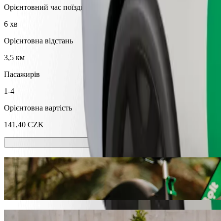
Орієнтовний час поїздки
6 хв
Орієнтовна відстань
3,5 км
Пасажирів
1-4
Орієнтовна вартість
141,40 CZK
Самокати або електровелосипеди?
Подорожуй містом Млада Болеслав, використовуючи самокати 
Завантажити Bolt
Діставайся від Kosmonosy, náměstí до B