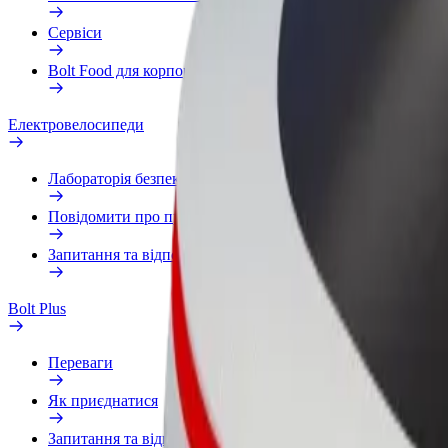
Сервіси
Bolt Food для корпоративних клієнтів
Електровелосипеди
Лабораторія безпеки
Повідомити про проблему
Запитання та відповіді
Bolt Plus
Переваги
Як приєднатися
Запитання та відповіді