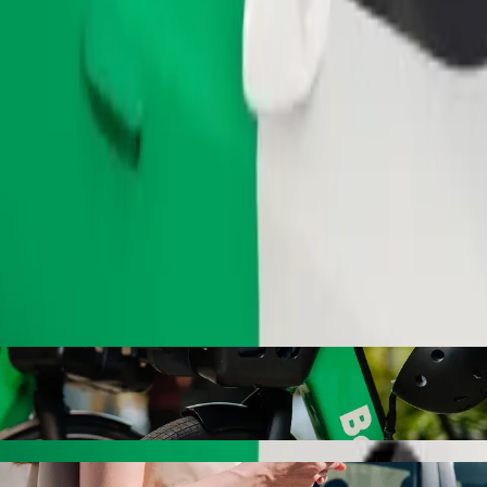
Замовити поїздку
або електровелосипеди
ufet Dřevák, викликавши авто в Bolt