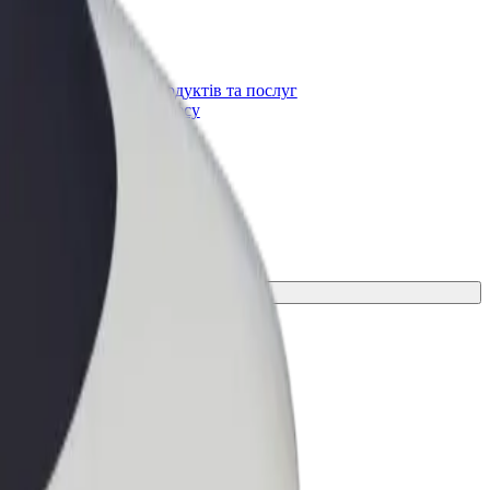
Bolt for Business
t
Масштабування продуктів та послуг
Bolt для вашого бізнесу
 пересування для своєї поїздки.