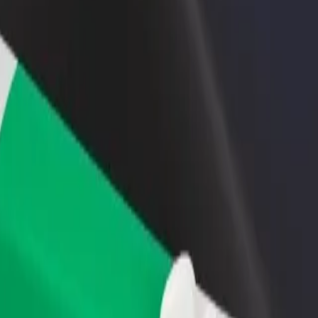
ти ресторан чи
Зареєструватися як власник автопарку
мницю
Додайте Ваш автопарк на платформу Bol
чайте більше клієнтів та
та отримуйте більше доходів
ьшуйте виторг
Bufet Dřevák
evák"? Ознайомся з нашими сервісами та знайди ідеальний спосіб
Завантажити застосунок