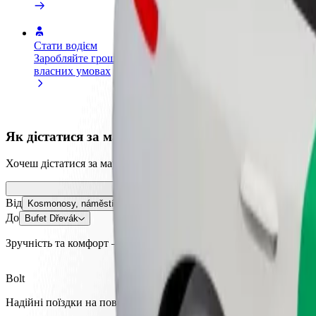
Стати водієм
Стати кур'єром
Дода
Заробляйте гроші на
Доставляйте їжу та отримуйте
кра
власних умовах
виплати щотижня
Залу
збіл
Як дістатися за маршрутом Kosmonosy, náměstí – 
Хочеш дістатися за маршрутом "Kosmonosy, náměstí" – "Bufet Dř
Від
Kosmonosy, náměstí
До
Bufet Dřevák
Зручність та комфорт — всього у декілька кліків!
Bolt
Надійні поїздки на повсякденних авто середнього класу.