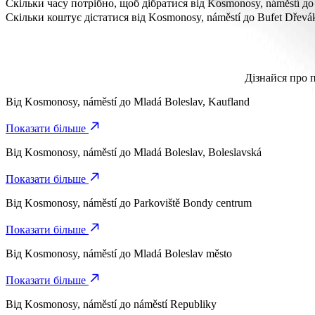
Відстань від Kosmonosy, náměstí до Bufet Dřevák становить приб
Скільки часу потрібно, щоб дібратися від Kosmonosy, náměstí до
Потрібно близько 6 хв, щоб дібратися від Kosmonosy, náměstí до
Скільки коштує дістатися від Kosmonosy, náměstí до Bufet Dřevá
Вартість поїздки від Kosmonosy, náměstí до Bufet Dřevák з Bol
Дізнайся про 
Від
Kosmonosy, náměstí
до
Mladá Boleslav, Kaufland
Показати більше
Від
Kosmonosy, náměstí
до
Mladá Boleslav, Boleslavská
Показати більше
Від
Kosmonosy, náměstí
до
Parkoviště Bondy centrum
Показати більше
Від
Kosmonosy, náměstí
до
Mladá Boleslav město
Показати більше
Від
Kosmonosy, náměstí
до
náměstí Republiky