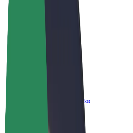
Правила та Умови
Конфіденційність
Файли ку́кі
© 2026 Bolt Technology OÜ
Сервіси
Поїздки
Електросамокати
Доставка продуктів Bolt Market
Доставка Bolt Food
Каршерінг Bolt Drive
Bolt for Business