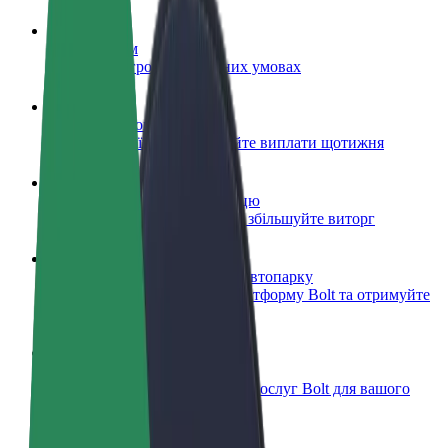
Стати водієм
Заробляйте гроші на власних умовах
Стати кур'єром
Доставляйте їжу та отримуйте виплати щотижня
Додати ресторан чи крамницю
Залучайте більше клієнтів та збільшуйте виторг
Зареєструватися як власник автопарку
Додайте Ваш автопарк на платформу Bolt та отримуйте
більше доходів
Bolt for Business
Масштабування продуктів та послуг Bolt для вашого
бізнесу