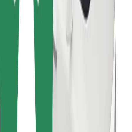
Знайди твою улюблену страву чи їжу!
Завантажити застосунок Bolt Food