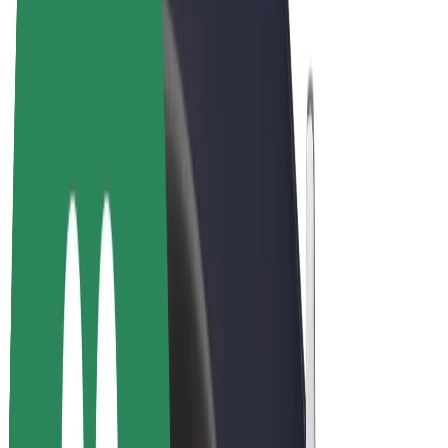
Електровелосипеди
Bolt Plus
Заробляйте з Bolt
Водієм
Заробіток водія
Кур'єром
Заробіток курʼєра
Партнери Bolt Food
Автопаркам
Франшиза
Компанія
Кар'єра