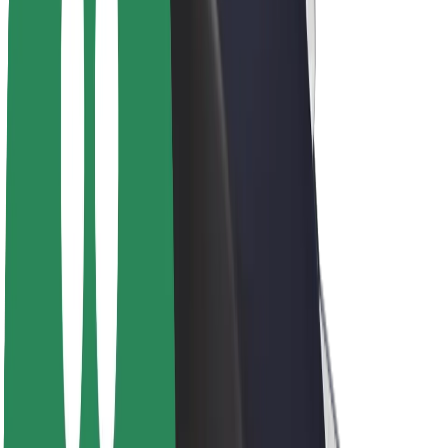
Про компанію Bolt
Сталий розвиток у Bolt
Проєкт Нуль
Блог
Пресцентр
Правила використання бренду
Місія
Зв’язки з інвесторами
Керівництво
Бренд
Медіа
Урбаністичний фонд
Безпека