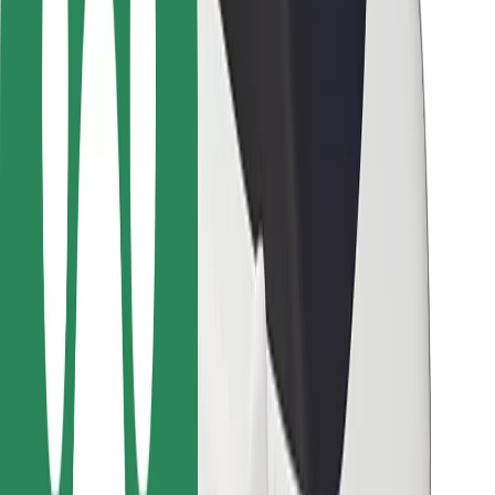
Для кур'єрів
Доставка Bolt Food
Для власників автопарків
Для ресторанів
Bolt for Business
Інше
Постачальникам
Правила та Умови
Файли ку́кі
Безпека
Замовляй поїздку за лічені хвилини!
Завантажити застосунок Bolt