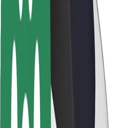
Безпека пасажирів
Безпека водіїв
Безпека електросамокатів
Лабораторія безпеки
Міста
Розташування
Міські рішення
Аеропорти
Зарядні станції Bolt
Підтримка
Для пасажирів
Для водіїв