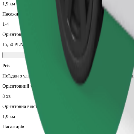
1,9 км
Пасажирів
1-4
Орієнтовна вартість
15,50 PLN
Pets
Поїздки з улюбленцем. Собаки мають бути в наморднику, дрібні
Орієнтовний час поїздки
8 хв
Орієнтовна відстань
1,9 км
Пасажирів