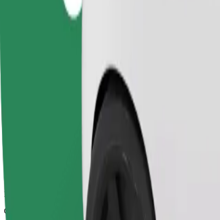
Надійні поїздки на повсякденних авто середнього класу.
Орієнтовний час поїздки
8 хв
Орієнтовна відстань
1,9 км
Пасажирів
1-4
Орієнтовна вартість
10,20 PLN
Comfort
Просторі поїздки з більшим простором для ніг та місцем для зб
Орієнтовний час поїздки