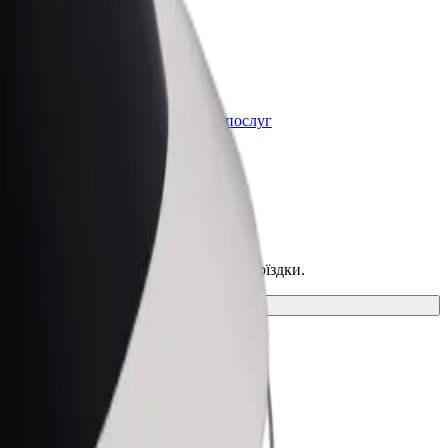
Bolt for Business
t
Масштабування продуктів та послуг
Bolt для вашого бізнесу
льний спосіб пересування для своєї поїздки.