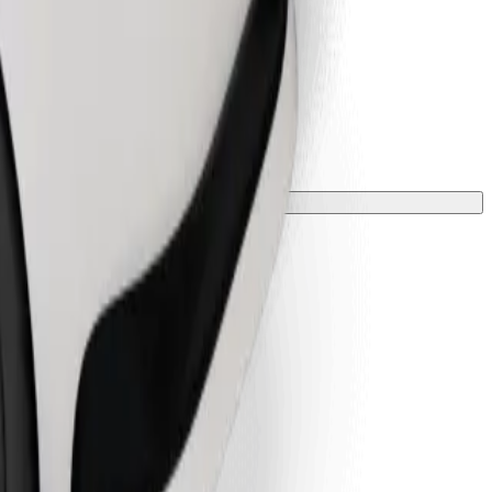
лкою.