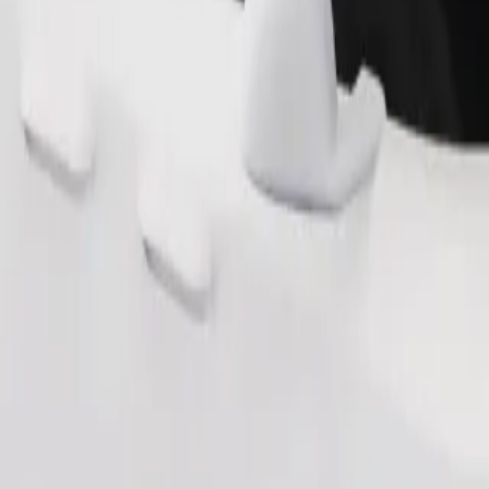
Замовити поїздку
ерігання речей