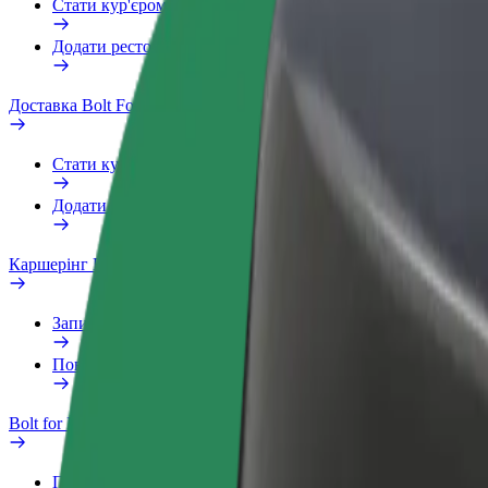
Стати кур'єром
Додати ресторан чи крамницю
Доставка Bolt Food
Стати кур'єром
Додати ресторан чи крамницю
Каршерінг Bolt Drive
Запитання та відповіді
Повідомити про проблему з ТЗ
Bolt for Business
Переваги