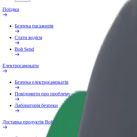
Поїздки
Безпека пасажирів
Стати водієм
Bolt Send
Електросамокати
Безпека електросамокатів
Повідомити про проблему
Лабораторія безпеки
Доставка продуктів Bolt Market