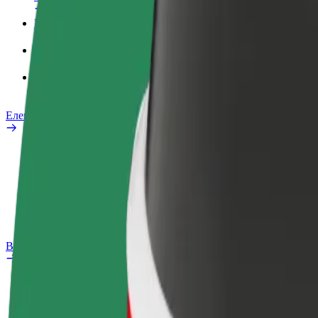
Робочий обліковий запис
Сервіси
Bolt Food для корпоративних клієнтів
Електровелосипеди
Лабораторія безпеки
Повідомити про проблему
Запитання та відповіді
Bolt Plus
Переваги
Як приєднатися