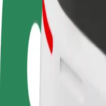
Запитання та відповіді
Стати водієм
Стати кур'єром
Дода
Заробляйте гроші на
Доставляйте їжу та отримуйте
кра
власних умовах
виплати щотижня
Залу
збіл
Як дістатися за маршрутом Dworzec Główny PKP – 
Хочеш дістатися за маршрутом "Dworzec Główny PKP – 3 Maja" –
Від
Dworzec Główny PKP – 3 Maja
До
Galeria Turzyn
Зручність та комфорт — всього у декілька кліків!
Bolt