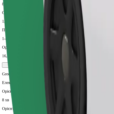
8 хв
Орієнтовна відстань
1,9 км
Пасажирів
1-4
Орієнтовна вартість
16,70 PLN
Green
Електричні та гібридні авто
Орієнтовний час поїздки
8 хв
Орієнтовна відстань