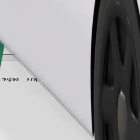
Замовити поїздку
 тварини — в переноску, а сидіння захищені ковдрою або підсти