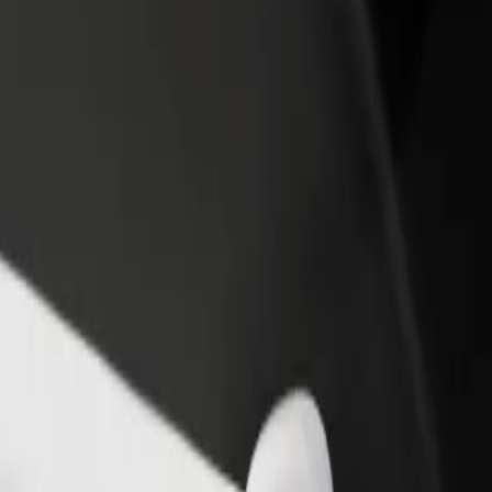
ти ресторан чи
Зареєструватися як власник автопарку
мницю
Додайте Ваш автопарк на платформу Bol
чайте більше клієнтів та
та отримуйте більше доходів
ьшуйте виторг
3 Maja – Galeria Turzyn
 "Galeria Turzyn"? Ознайомся з нашими сервісами та знайди ідеа
Завантажити застосунок