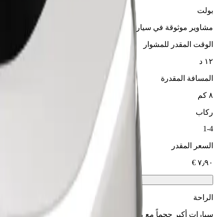
بولت
مشاوير موثوقة في سيارات متوسطة الحجم ويومية.
الوقت المقدر للمشوار
١٢ د
المسافة المقدرة
٨ كم
ركاب
1-4
السعر المقدر
الراحة
سيارات أكبر حجماً مع مساحة أكبر للأرجل والتخزين