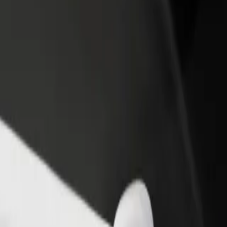
أو متجر
قم بالتسجيل كمالك للأسطول
Bolt لل
لمزيد من العملاء وزيادة
أضف أسطولك إلى بولت وقم بزيادة
من
دخلك
لع
احصل على التطبيق