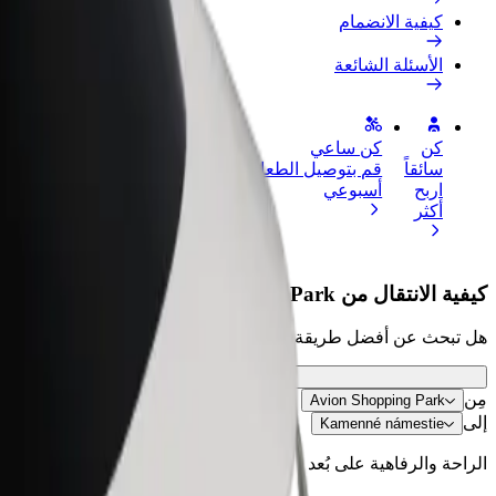
كيفية الانضمام
الأسئلة الشائعة
كن
كن ساعي
إضافة مطعم 
سائقاً
قم بتوصيل الطعام واحصل على أجر
الوصول إلى ا
اربح
أسبوعي
الأرباح
أكثر
كيفية الانتقال من Avion Shopping Park إلى Kamenné námestie
هل تبحث عن أفضل طريقة للانتقال من Avion Shopping Park إلى Kamenné námestie؟ اطّلع على خدماتنا واختر الأنسب لمشوارك.
مِن
Avion Shopping Park
إلى
Kamenné námestie
الراحة والرفاهية على بُعد نقرات فقط!