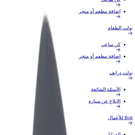
إضافة مطعم أو متجر
بولت الطعام
كن ساعي
إضافة مطعم أو متجر
بولت درايف
الأسئلة الشائعة
الإبلاغ عن سيارة
Bolt للأعمال
المزايا