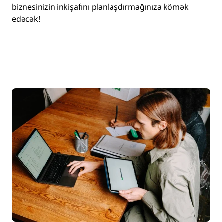
biznesinizin inkişafını planlaşdırmağınıza kömək
edəcək!