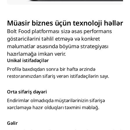
Müasir biznes üçün texnoloji həllər
Bolt Food platforması sizə əsas performans
göstəricilərini təhlil etməyə və konkret
məlumatlar əsasında böyümə strategiyası
hazırlamağa imkan verir.
Unikal istifadəçilər
Profilə baxdıqdan sonra bir həftə ərzində
restoranınızdan sifariş verən istifadəçilərin sayı.
Orta sifariş dəyəri
Endirimlər olmadıqda müştərilərinizin sifarişə
xərcləməyə hazır olduqları təxmini məbləğ.
Gəlir