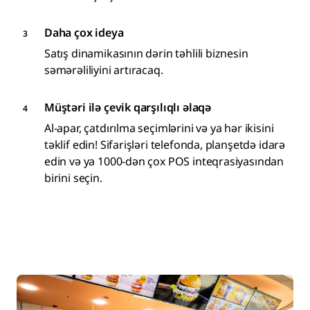
Daha çox ideya
Satış dinamikasının dərin təhlili biznesin
səmərəliliyini artıracaq.
Müştəri ilə çevik qarşılıqlı əlaqə
Al-apar, çatdırılma seçimlərini və ya hər ikisini
təklif edin! Sifarişləri telefonda, planşetdə idarə
edin və ya 1000-dən çox POS inteqrasiyasından
birini seçin.