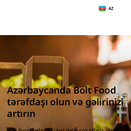
AZ
Azərbaycanda Bolt Food
tərəfdaşı olun və gəlirinizi
artırın
Bolt Food tədarükçüləri daha çox sifariş alır,