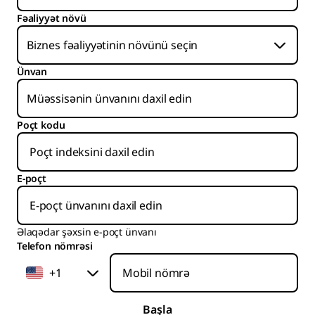
Fəaliyyət növü
Ünvan
Poçt kodu
E-poçt
Əlaqədar şəxsin e-poçt ünvanı
Telefon nömrəsi
+1
Başla