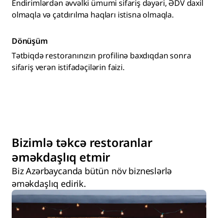
Endirimlərdən əvvəlki ümumi sifariş dəyəri, ƏDV daxil
olmaqla və çatdırılma haqları istisna olmaqla.
Dönüşüm
Tətbiqdə restoranınızın profilinə baxdıqdan sonra
sifariş verən istifadəçilərin faizi.
Bizimlə təkcə restoranlar
əməkdaşlıq etmir
Biz Azərbaycanda bütün növ bizneslərlə
əməkdaşlıq edirik.