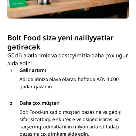
Bolt Food sizə yeni nailiyyətlər
gətirəcək
Güclü alətlərimiz və dəstəyimizlə daha çox uğur
əldə edin:
Gəlir artımı
Adi gəlirinizə əlavə olaraq həftədə AZN 1,000
qədər qazanın.
Daha çox müştəri
Bolt Food-un sadiq müştəri bazasına və gediş
sifarişi tətbiqi, e-skuter, e-velosiped icarəsi və
karşerinq xidmətlərinin milyonlarla istifadəçi
bazasına çıxış imkanı əldə edin.