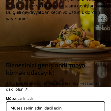
satışları artırır və müştəri bazasını genişləndirir.
Bu gün qeydiyyatdan keçin və üstünlüklərdən
yararlanın!
Biznesinizi genişləndirməyə
kömək edəcəyik!
Artıq Bolt Food ilə əməkdaşlıq edirsiniz?
Hesabınıza
daxil olun
↗
Müəssisənin adı