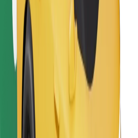
Sevdiyiniz yeməyi tapın!
Bolt Food tətbiqini endir