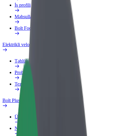
İş profili
Məhsullar
Bolt Food for Business
Elektrikli velosipedlər
Təhlükəsizlik Laboratoriyası
Problemi bildir
Tez-tez verilən suallar
Bolt Plus
Üstünlüklər
Necə qoşulmalı?