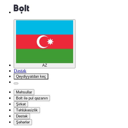
AZ
Dəstək
Qeydiyyatdan keç
Məhsullar
Bolt ilə pul qazanın
Şirkət
Təhlükəsizlik
Dəstək
Şəhərlər