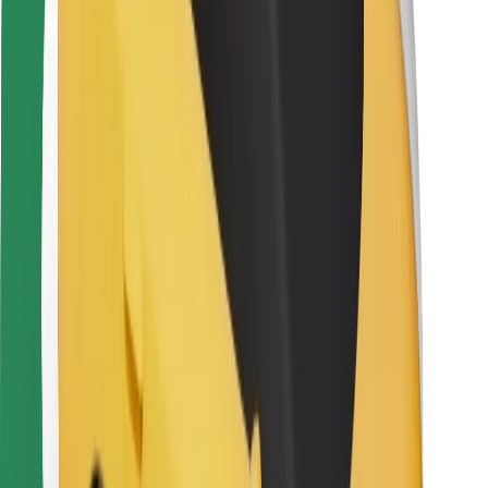
Kuryerlər üçün
Bolt Food
Avtopark sahibləri üçün
Restoranlar üçün
Biznes üçün Bolt
Digər
Təchizatçılar
Qaydalar və Şərtlər
Kukilər
Təhlükəsizlik
Dəqiqələr ərzində gediş əldə et!
Bolt tətbiqini endir