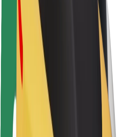
Sərnişin təhlükəsizliyi
Sürücü təhlükəsizliyi
Skuter təhlükəsizliyi
Təhlükəsizlik Laboratoriyası
Şəhərlər
Məkanlar
Şəhər mühiti üçün həllər
Hava limanları
Bolt enerji doldurma stansiyaları
Dəstək
Sərnişinlər üçün
Sürücülər üçün