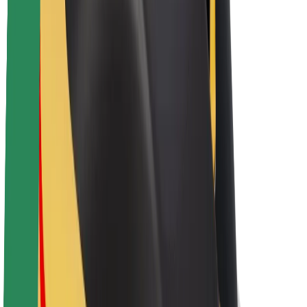
Bolt haqqında
Bolt-da davamlılıq
Project Zero
Bloq
Xəbər otağı
Brend təlimatları
Missiya
İnvestorlarla əlaqələr
Rəhbərlik
Brend
Media
Urban Fondu
Təhlükəsizlik