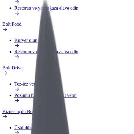
Restoran və ya mağaza əlavə edin
Bolt Food
Kuryer olun
Restoran və ya mağaza əlavə edin
Bolt Drive
Tez-tez verilən suallar
Pozuntu haqqında məlumat verin
Biznes üçün Bolt
Üstünlüklər