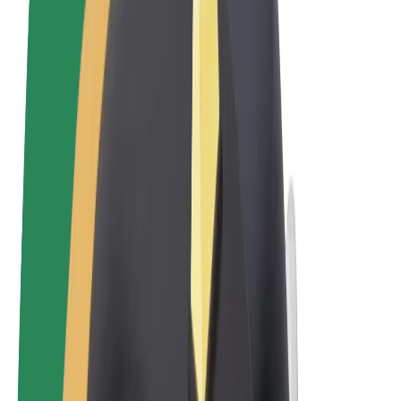
Qaydalar və Şərtlər
Məxfilik
Kukilər
© 2026 Bolt Technology OÜ
Məhsullar
Gedişlər
Skuterlər
Bolt Market
Bolt Food
Bolt Drive
Biznes üçün Bolt