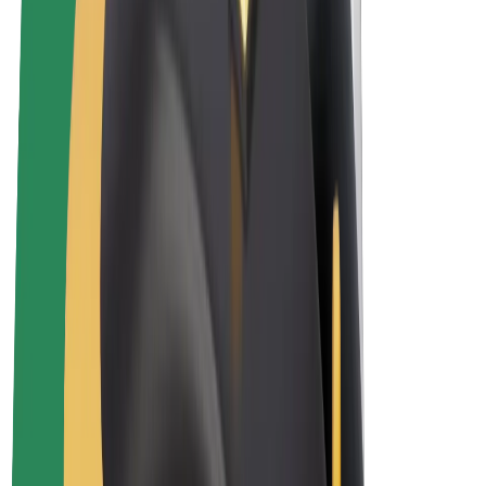
Elektrikli velosipedlər
Bolt Plus
Bolt ilə pul qazanın
Sürücülər
Sürücü qazancı
Kuryerlər
Kuryer qazancı
Bolt Food təchizatçıları
Sahibkarlar
Françayzinq
Şirkət
Vakansiyalar