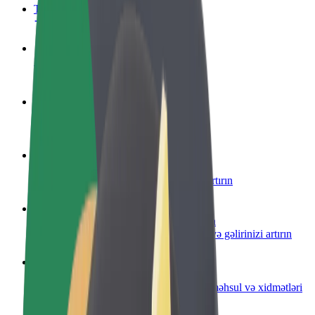
Tez-tez verilən suallar
Sürücü ol
Öz şərtlərinizə uyğun olaraq qazanın
Kuryer kimi qoşul
Yemək çatdırın və həftəlik ödəniş alın
Restoran və ya mağaza əlavə edin
Daha çox müştəri cəlb edin və satışları artırın
Avtopark sahibi kimi qeydiyyatdan keçin
Avtoparkınızı Bolt platformasına qoşun və gəlirinizi artırın
Biznes üçün Bolt
Biznesiniz üçün miqyaslandırılmış Bolt məhsul və xidmətləri