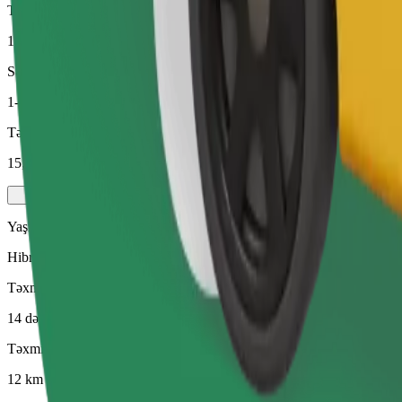
Təxmini məsafə
12 km
Sərnişin
1-4
Təxmini qiymət
15,00 €
Yaşıl
Hibrid və elektrikli nəqliyyat vasitələrində səmərəli gedişlər
Təxmini səfər vaxtı
14 dəq
Təxmini məsafə
12 km