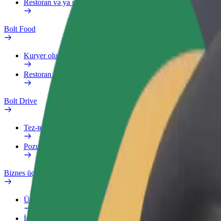
Restoran və ya mağaza əlavə edin
Bolt Food
Kuryer olun
Restoran və ya mağaza əlavə edin
Bolt Drive
Tez-tez verilən suallar
Pozuntu haqqında məlumat verin
Biznes üçün Bolt
Üstünlüklər
İş profili