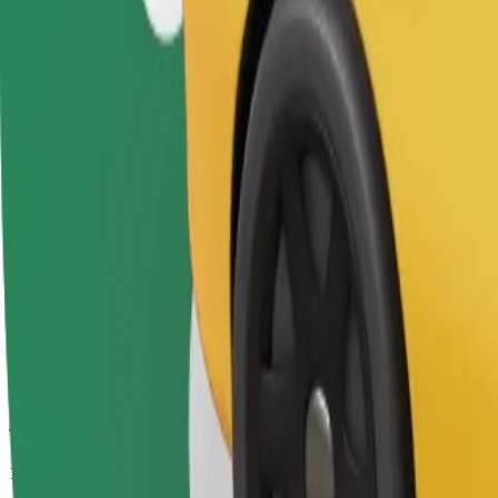
Təxmini səfər vaxtı
14 dəq
Təxmini məsafə
12 km
Sərnişin
1-4
Təxmini qiymət
11,30 €
Komfort
Daha geniş salon və baqaj yeri olan daha böyükölçülü avtomobillər
Təxmini səfər vaxtı
14 dəq