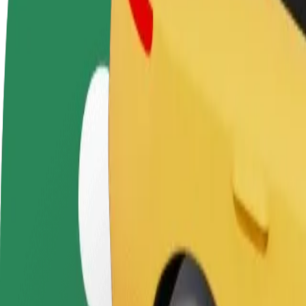
Sürücü ol
Kuryer kimi qoşul
Restora
Öz şərtlərinizə uyğun
Yemək çatdırın və həftəlik
edin
olaraq qazanın
ödəniş alın
Daha ço
satışları
Kretingos geležinkelio ir autobusų stotis – Palangos a
Kretingos geležinkelio ir autobusų stotis nöqtəsindən Palangos autobu
Bu ünvandan
Kretingos geležinkelio ir autobusų stotis
Bu ünvana
Palangos autobusų stotis
Rahatlıq və komfort bir neçə toxunuşla əlinizdə!
Bolt
Gündəlik, orta ölçülü avtomobillərdə etibarlı gedişlər.