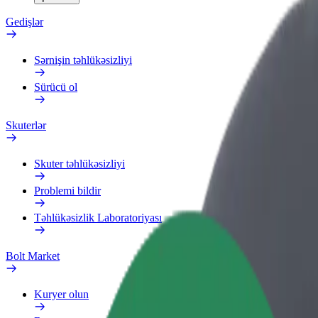
Gedişlər
Sərnişin təhlükəsizliyi
Sürücü ol
Skuterlər
Skuter təhlükəsizliyi
Problemi bildir
Təhlükəsizlik Laboratoriyası
Bolt Market
Kuryer olun