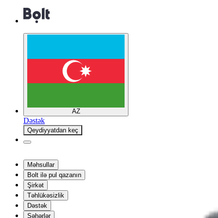
AZ
Dəstək
Qeydiyyatdan keç
Məhsullar
Bolt ilə pul qazanın
Şirkət
Təhlükəsizlik
Dəstək
Şəhərlər