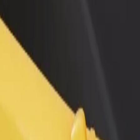
n və ya mağaza əlavə
Avtopark sahibi kimi qeydiyyatdan keçin
Bi
Avtoparkınızı Bolt platformasına qoşun və
Bi
x müştəri cəlb edin və
gəlirinizi artırın
mə
 artırın
utobusų stotis istiqamətində necə səfər etmək olar?
sų stotis nöqtəsinə çatmağın ən yaxşı yolunu axtarırsınız? Xidmətlərimi
Tətbiqi endir