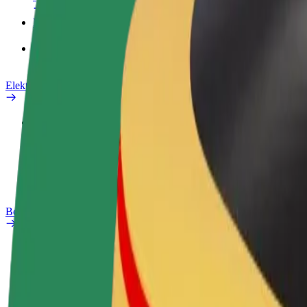
Məhsullar
Bolt Food for Business
Elektrikli velosipedlər
Təhlükəsizlik Laboratoriyası
Problemi bildir
Tez-tez verilən suallar
Bolt Plus
Üstünlüklər
Necə qoşulmalı?
Tez-tez verilən suallar