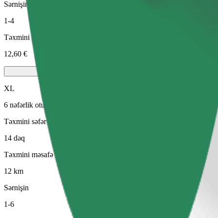
Sərnişin
1-4
Təxmini qiymət
12,60 €
XL
6 nəfərlik oturacaqları olan böyük avtomobillər
Təxmini səfər vaxtı
14 dəq
Təxmini məsafə
12 km
Sərnişin
1-6