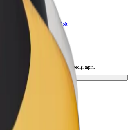
znes üçün Bolt
znesiniz üçün miqyaslandırılmış Bolt
hsul və xidmətləri
zi araşdırın və sizin üçün ən mükəmməl gedişi tapın.