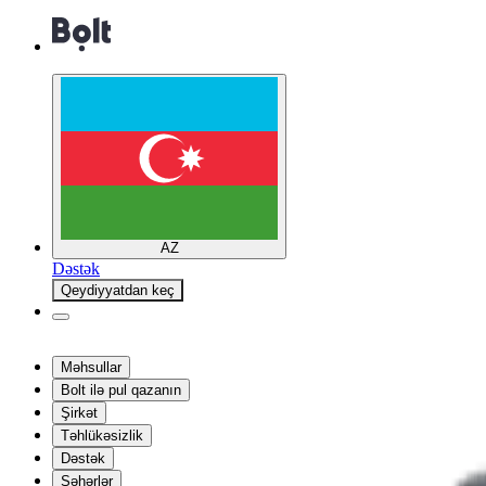
AZ
Dəstək
Qeydiyyatdan keç
Məhsullar
Bolt ilə pul qazanın
Şirkət
Təhlükəsizlik
Dəstək
Şəhərlər