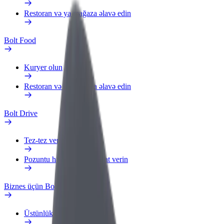
Restoran və ya mağaza əlavə edin
Bolt Food
Kuryer olun
Restoran və ya mağaza əlavə edin
Bolt Drive
Tez-tez verilən suallar
Pozuntu haqqında məlumat verin
Biznes üçün Bolt
Üstünlüklər