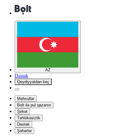
AZ
Dəstək
Qeydiyyatdan keç
Məhsullar
Bolt ilə pul qazanın
Şirkət
Təhlükəsizlik
Dəstək
Şəhərlər