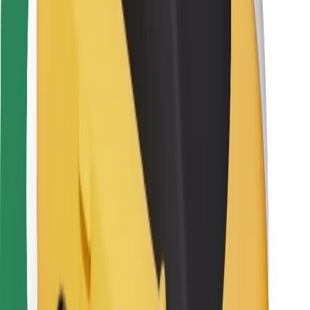
Kuryerlər üçün
Bolt Food
Avtopark sahibləri üçün
Restoranlar üçün
Biznes üçün Bolt
Digər
Təchizatçılar
Qaydalar və Şərtlər
Kukilər
Təhlükəsizlik
Dəqiqələr ərzində gediş əldə et!
Bolt tətbiqini endir