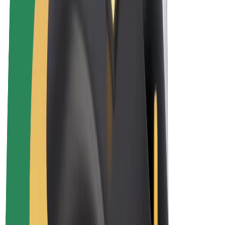
Elektrikli velosipedlər
Bolt Plus
Bolt ilə pul qazanın
Sürücülər
Sürücü qazancı
Kuryerlər
Kuryer qazancı
Bolt Food təchizatçıları
Sahibkarlar
Françayzinq
Şirkət
Vakansiyalar