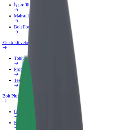
İş profili
Məhsullar
Bolt Food for Business
Elektrikli velosipedlər
Təhlükəsizlik Laboratoriyası
Problemi bildir
Tez-tez verilən suallar
Bolt Plus
Üstünlüklər
Necə qoşulmalı?