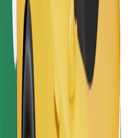
Sevdiyiniz yeməyi tapın!
Bolt Food tətbiqini endir