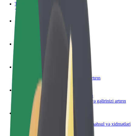
Tez-tez verilən suallar
Sürücü ol
Öz şərtlərinizə uyğun olaraq qazanın
Kuryer kimi qoşul
Yemək çatdırın və həftəlik ödəniş alın
Restoran və ya mağaza əlavə edin
Daha çox müştəri cəlb edin və satışları artırın
Avtopark sahibi kimi qeydiyyatdan keçin
Avtoparkınızı Bolt platformasına qoşun və gəlirinizi artırın
Biznes üçün Bolt
Biznesiniz üçün miqyaslandırılmış Bolt məhsul və xidmətləri