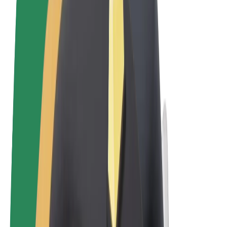
Qaydalar və Şərtlər
Məxfilik
Kukilər
© 2026 Bolt Technology OÜ
Məhsullar
Gedişlər
Skuterlər
Bolt Market
Bolt Food
Bolt Drive
Biznes üçün Bolt