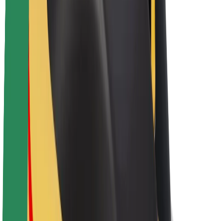
Bolt haqqında
Bolt-da davamlılıq
Project Zero
Bloq
Xəbər otağı
Brend təlimatları
Missiya
İnvestorlarla əlaqələr
Rəhbərlik
Brend
Media
Urban Fondu
Təhlükəsizlik