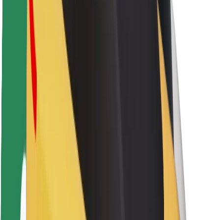
Sərnişin təhlükəsizliyi
Sürücü təhlükəsizliyi
Skuter təhlükəsizliyi
Təhlükəsizlik Laboratoriyası
Şəhərlər
Məkanlar
Şəhər mühiti üçün həllər
Hava limanları
Bolt enerji doldurma stansiyaları
Dəstək
Sərnişinlər üçün
Sürücülər üçün