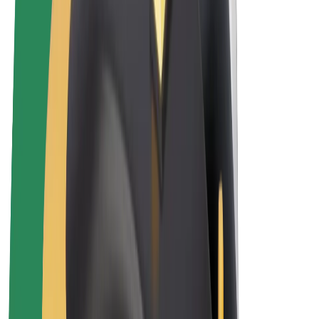
Elektrikli velosipedlər
Bolt Plus
Bolt ilə pul qazanın
Sürücülər
Sürücü qazancı
Kuryerlər
Kuryer qazancı
Bolt Food təchizatçıları
Sahibkarlar
Françayzinq
Şirkət
Vakansiyalar