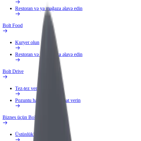
Restoran və ya mağaza əlavə edin
Bolt Food
Kuryer olun
Restoran və ya mağaza əlavə edin
Bolt Drive
Tez-tez verilən suallar
Pozuntu haqqında məlumat verin
Biznes üçün Bolt
Üstünlüklər