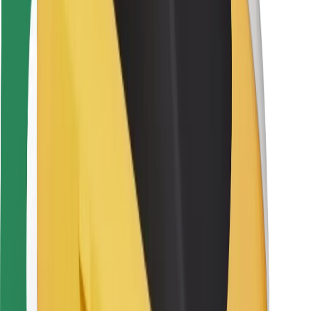
Kuryerlər üçün
Bolt Food
Avtopark sahibləri üçün
Restoranlar üçün
Biznes üçün Bolt
Digər
Təchizatçılar
Qaydalar və Şərtlər
Kukilər
Təhlükəsizlik
Dəqiqələr ərzində gediş əldə et!
Bolt tətbiqini endir