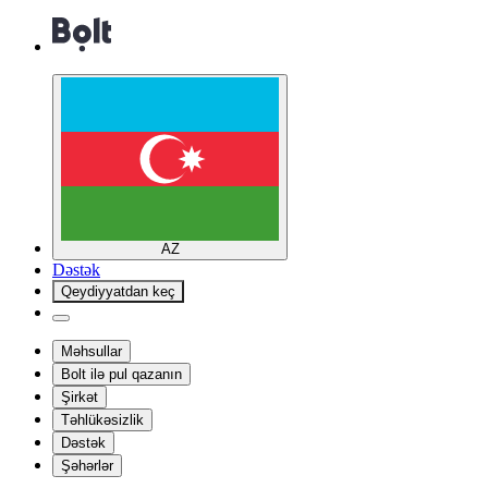
AZ
Dəstək
Qeydiyyatdan keç
Məhsullar
Bolt ilə pul qazanın
Şirkət
Təhlükəsizlik
Dəstək
Şəhərlər