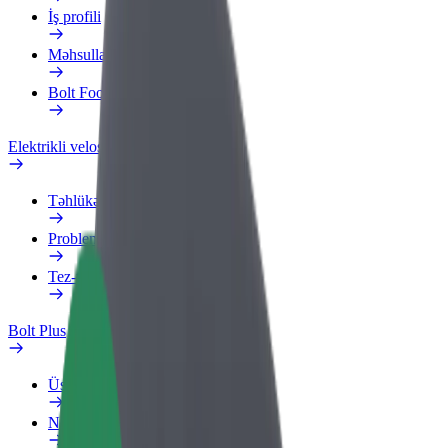
İş profili
Məhsullar
Bolt Food for Business
Elektrikli velosipedlər
Təhlükəsizlik Laboratoriyası
Problemi bildir
Tez-tez verilən suallar
Bolt Plus
Üstünlüklər
Necə qoşulmalı?