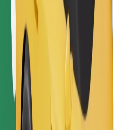
Sevdiyiniz yeməyi tapın!
Bolt Food tətbiqini endir