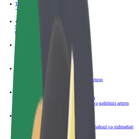
Tez-tez verilən suallar
Sürücü ol
Öz şərtlərinizə uyğun olaraq qazanın
Kuryer kimi qoşul
Yemək çatdırın və həftəlik ödəniş alın
Restoran və ya mağaza əlavə edin
Daha çox müştəri cəlb edin və satışları artırın
Avtopark sahibi kimi qeydiyyatdan keçin
Avtoparkınızı Bolt platformasına qoşun və gəlirinizi artırın
Biznes üçün Bolt
Biznesiniz üçün miqyaslandırılmış Bolt məhsul və xidmətləri