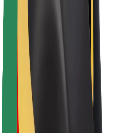
Bolt haqqında
Bolt-da davamlılıq
Project Zero
Bloq
Xəbər otağı
Brend təlimatları
Missiya
İnvestorlarla əlaqələr
Rəhbərlik
Brend
Media
Urban Fondu
Təhlükəsizlik