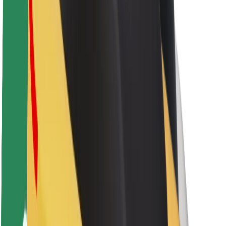
Sərnişin təhlükəsizliyi
Sürücü təhlükəsizliyi
Skuter təhlükəsizliyi
Təhlükəsizlik Laboratoriyası
Şəhərlər
Məkanlar
Şəhər mühiti üçün həllər
Hava limanları
Bolt enerji doldurma stansiyaları
Dəstək
Sərnişinlər üçün
Sürücülər üçün