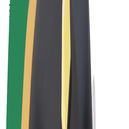
Qaydalar və Şərtlər
Məxfilik
Kukilər
© 2026 Bolt Technology OÜ
Məhsullar
Gedişlər
Skuterlər
Bolt Market
Bolt Food
Bolt Drive
Biznes üçün Bolt