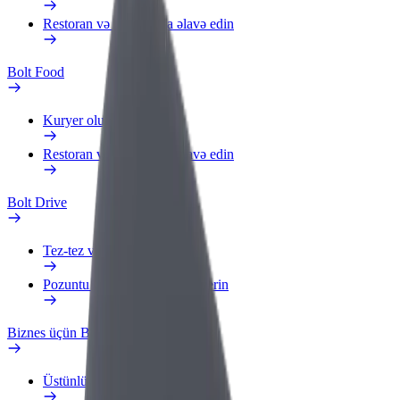
Restoran və ya mağaza əlavə edin
Bolt Food
Kuryer olun
Restoran və ya mağaza əlavə edin
Bolt Drive
Tez-tez verilən suallar
Pozuntu haqqında məlumat verin
Biznes üçün Bolt
Üstünlüklər