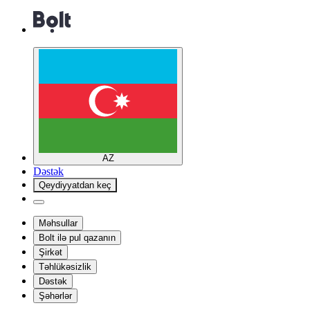
AZ
Dəstək
Qeydiyyatdan keç
Məhsullar
Bolt ilə pul qazanın
Şirkət
Təhlükəsizlik
Dəstək
Şəhərlər