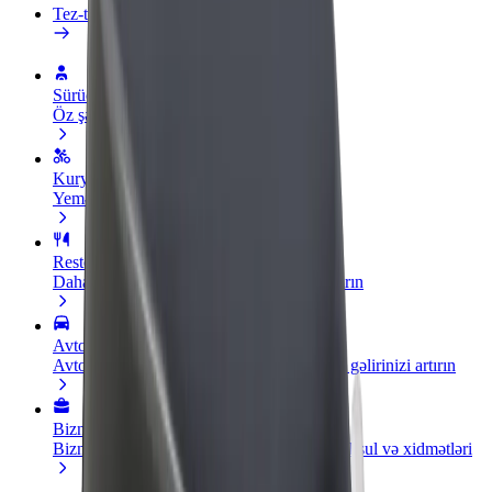
Tez-tez verilən suallar
Sürücü ol
Öz şərtlərinizə uyğun olaraq qazanın
Kuryer kimi qoşul
Yemək çatdırın və həftəlik ödəniş alın
Restoran və ya mağaza əlavə edin
Daha çox müştəri cəlb edin və satışları artırın
Avtopark sahibi kimi qeydiyyatdan keçin
Avtoparkınızı Bolt platformasına qoşun və gəlirinizi artırın
Biznes üçün Bolt
Biznesiniz üçün miqyaslandırılmış Bolt məhsul və xidmətləri