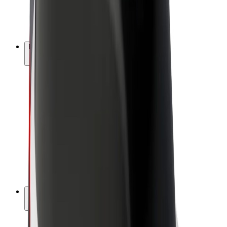
Elektrikli velosipedlər
Bolt Plus
Bolt ilə pul qazanın
Sürücülər
Sürücü qazancı
Kuryerlər
Kuryer qazancı
Bolt Food təchizatçıları
Sahibkarlar
Françayzinq
Şirkət
Vakansiyalar