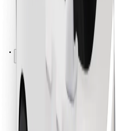
Kuryerlər üçün
Bolt Food
Avtopark sahibləri üçün
Restoranlar üçün
Biznes üçün Bolt
Digər
Təchizatçılar
Qaydalar və Şərtlər
Kukilər
Təhlükəsizlik
Dəqiqələr ərzində gediş əldə et!
Bolt tətbiqini endir