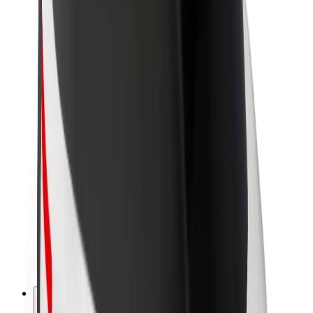
Bolt haqqında
Bolt-da davamlılıq
Project Zero
Bloq
Xəbər otağı
Brend təlimatları
Missiya
İnvestorlarla əlaqələr
Rəhbərlik
Brend
Media
Urban Fondu
Təhlükəsizlik