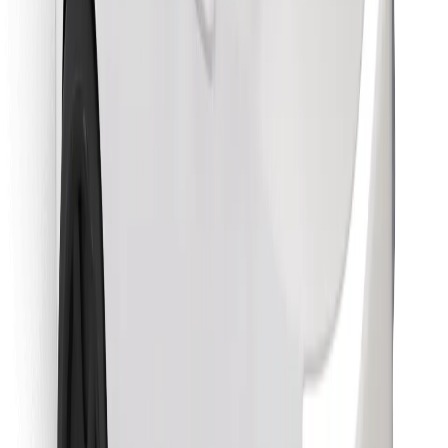
Sevdiyiniz yeməyi tapın!
Bolt Food tətbiqini endir