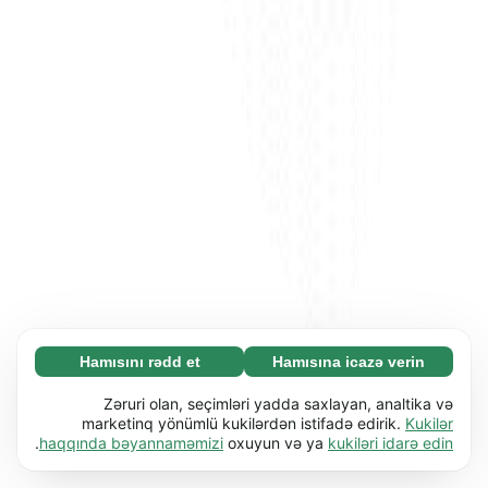
Hamısını rədd et
Hamısına icazə verin
Zəruri (65)
Zəruri kukilər əsas funksiyaları (məs. səhifə
Ətraflı
Zəruri olan, seçimləri yadda saxlayan, analtika və
naviqasiyası) işə salmaqla veb-saytımızı
marketinq yönümlü kukilərdən istifadə edirik.
Kukilər
.
haqqında bəyannaməmizi
oxuyun və ya
kukiləri idarə edin
istifadəyə yararlı etməyə kömək edir. Bu kukilər
Üstünlüklər (17)
olmadan veb-sayt düzgün işləyə bilməz.
Üstünlük kukiləri veb-saytımıza davranışını və
Ətraflı