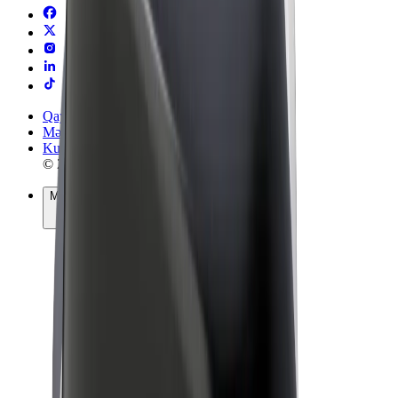
Qaydalar və Şərtlər
Məxfilik
Kukilər
© 2026 Bolt Technology OÜ
Məhsullar
Gedişlər
Skuterlər
Bolt Market
Bolt Food
Bolt Drive
Biznes üçün Bolt