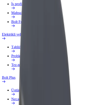
İş profili
Məhsullar
Bolt Food for Business
Elektrikli velosipedlər
Təhlükəsizlik Laboratoriyası
Problemi bildir
Tez-tez verilən suallar
Bolt Plus
Üstünlüklər
Necə qoşulmalı?