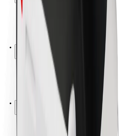
Sərnişin təhlükəsizliyi
Sürücü təhlükəsizliyi
Skuter təhlükəsizliyi
Təhlükəsizlik Laboratoriyası
Şəhərlər
Məkanlar
Şəhər mühiti üçün həllər
Hava limanları
Bolt enerji doldurma stansiyaları
Dəstək
Sərnişinlər üçün
Sürücülər üçün