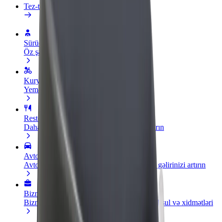
Tez-tez verilən suallar
Sürücü ol
Öz şərtlərinizə uyğun olaraq qazanın
Kuryer kimi qoşul
Yemək çatdırın və həftəlik ödəniş alın
Restoran və ya mağaza əlavə edin
Daha çox müştəri cəlb edin və satışları artırın
Avtopark sahibi kimi qeydiyyatdan keçin
Avtoparkınızı Bolt platformasına qoşun və gəlirinizi artırın
Biznes üçün Bolt
Biznesiniz üçün miqyaslandırılmış Bolt məhsul və xidmətləri