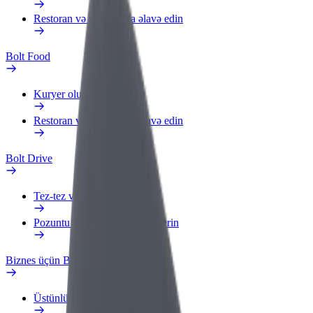
Restoran və ya mağaza əlavə edin
Bolt Food
Kuryer olun
Restoran və ya mağaza əlavə edin
Bolt Drive
Tez-tez verilən suallar
Pozuntu haqqında məlumat verin
Biznes üçün Bolt
Üstünlüklər