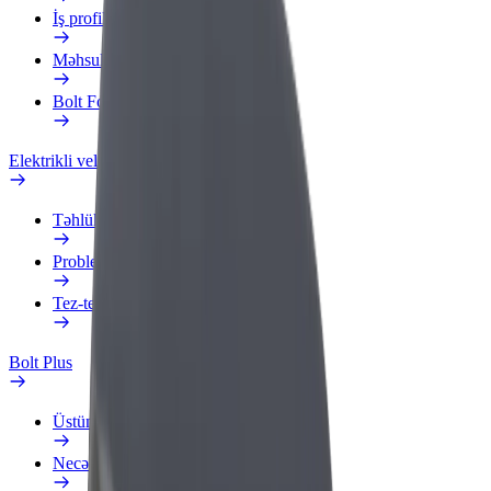
İş profili
Məhsullar
Bolt Food for Business
Elektrikli velosipedlər
Təhlükəsizlik Laboratoriyası
Problemi bildir
Tez-tez verilən suallar
Bolt Plus
Üstünlüklər
Necə qoşulmalı?