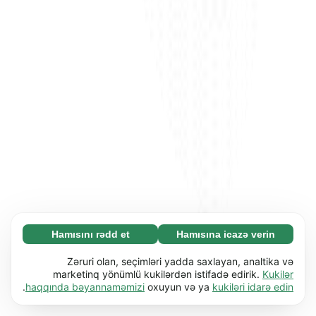
Hamısını rədd et
Hamısına icazə verin
Zəruri (65)
Zəruri kukilər əsas funksiyaları (məs. səhifə
Ətraflı
Zəruri olan, seçimləri yadda saxlayan, analtika və
naviqasiyası) işə salmaqla veb-saytımızı
marketinq yönümlü kukilərdən istifadə edirik.
Kukilər
.
haqqında bəyannaməmizi
oxuyun və ya
kukiləri idarə edin
istifadəyə yararlı etməyə kömək edir. Bu kukilər
Üstünlüklər (17)
olmadan veb-sayt düzgün işləyə bilməz.
Üstünlük kukiləri veb-saytımıza davranışını və
Ətraflı