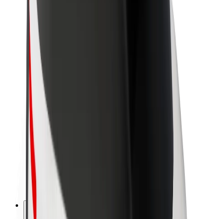
Bolt haqqında
Bolt-da davamlılıq
Project Zero
Bloq
Xəbər otağı
Brend təlimatları
Missiya
İnvestorlarla əlaqələr
Rəhbərlik
Brend
Media
Urban Fondu
Təhlükəsizlik