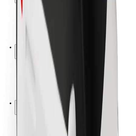
Sərnişin təhlükəsizliyi
Sürücü təhlükəsizliyi
Skuter təhlükəsizliyi
Təhlükəsizlik Laboratoriyası
Şəhərlər
Məkanlar
Şəhər mühiti üçün həllər
Hava limanları
Bolt enerji doldurma stansiyaları
Dəstək
Sərnişinlər üçün
Sürücülər üçün