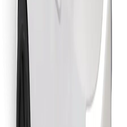
Sevdiyiniz yeməyi tapın!
Bolt Food tətbiqini endir