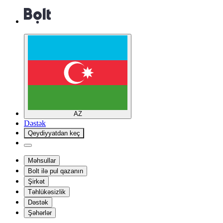
AZ
Dəstək
Qeydiyyatdan keç
Məhsullar
Bolt ilə pul qazanın
Şirkət
Təhlükəsizlik
Dəstək
Şəhərlər