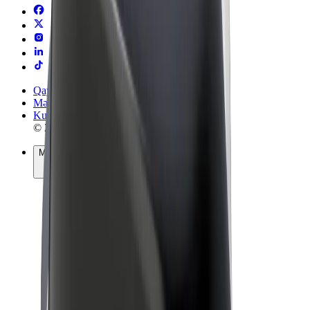
Qaydalar və Şərtlər
Məxfilik
Kukilər
© 2026 Bolt Technology OÜ
Məhsullar
Gedişlər
Skuterlər
Bolt Market
Bolt Food
Bolt Drive
Biznes üçün Bolt