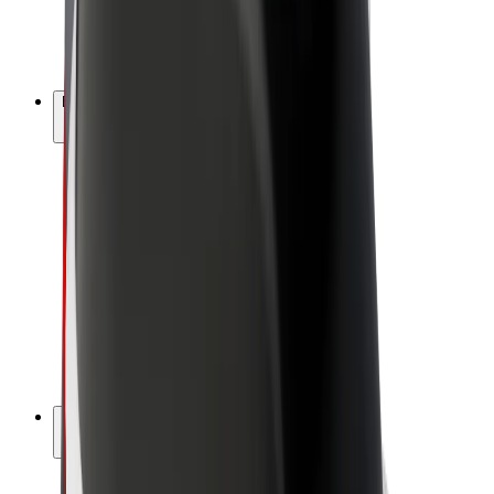
Elektrikli velosipedlər
Bolt Plus
Bolt ilə pul qazanın
Sürücülər
Sürücü qazancı
Kuryerlər
Kuryer qazancı
Bolt Food təchizatçıları
Sahibkarlar
Françayzinq
Şirkət
Vakansiyalar