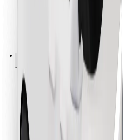
Kuryerlər üçün
Bolt Food
Avtopark sahibləri üçün
Restoranlar üçün
Biznes üçün Bolt
Digər
Təchizatçılar
Qaydalar və Şərtlər
Kukilər
Təhlükəsizlik
Dəqiqələr ərzində gediş əldə et!
Bolt tətbiqini endir