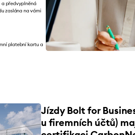
il a předvyplněná
du zaslána na vámi
emní platební kartu a
Jízdy Bolt for Busine
u firemních účtů) ma
certifikaci CarbonN