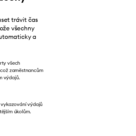
et trávit čas
tože všechny
automaticky a
rty všech
l, což zaměstnancům
m výdajů.
o vykazování výdajů
tějším úkolům.