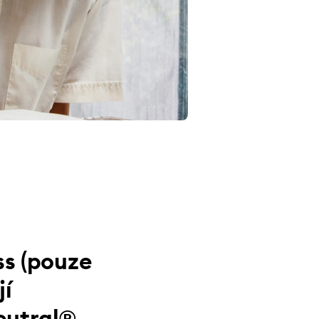
ss (pouze
jí
eutral®