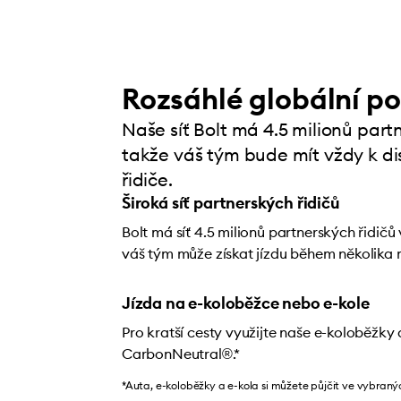
Rozsáhlé globální po
Naše síť Bolt má 4.5 milionů partn
takže váš tým bude mít vždy k di
řidiče.
Široká síť partnerských řidičů
Bolt má síť 4.5 milionů partnerských řidičů
váš tým může získat jízdu během několika 
Jízda na e-koloběžce nebo e-kole
Pro kratší cesty využijte naše e-koloběžky a
CarbonNeutral®.*
*Auta, e-koloběžky a e-kola si můžete půjčit ve vybraný