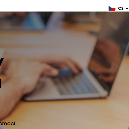
CS
y
a
pomocí