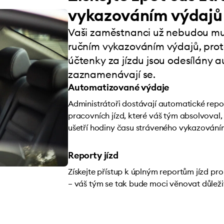
vykazováním výdajů
Vaši zaměstnanci už nebudou mus
ručním vykazováním výdajů, pro
účtenky za jízdu jsou odesílány 
zaznamenávají se.
Automatizované výdaje
Administrátoři dostávají automatické repo
pracovních jízd, které váš tým absolvova
ušetří hodiny času stráveného vykazování
Reporty jízd
Získejte přístup k úplným reportům jízd pr
– váš tým se tak bude moci věnovat důleži