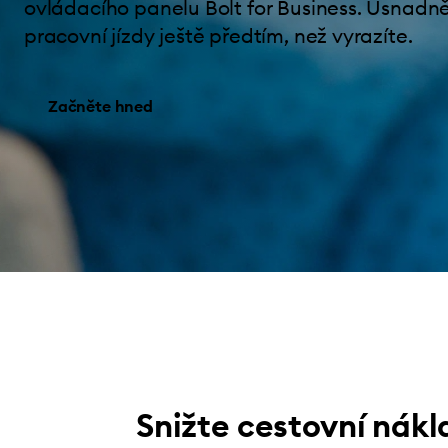
ovládacího panelu Bolt for Business. Usnadně
pracovní jízdy ještě předtím, než vyrazíte.
Začněte hned
Snižte cestovní nák