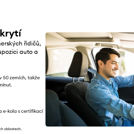
krytí
erských řidičů,
spozici auto a
 v 50 zemích, takže
minut.
 e-kola s certifikací
ch oblastech.