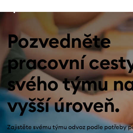
Pozvedněte
pracovní cest
svého týmu n
vyšší úroveň.
Zajistěte svému týmu odvoz podle potřeby 