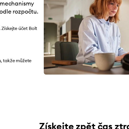
ní mechanismy
odle rozpočtu.
Získejte účet Bolt
u, takže můžete
Získejte zpět čas zt