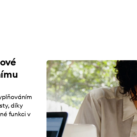
jové
nímu
 vyplňováním
ty, díky
né funkci v