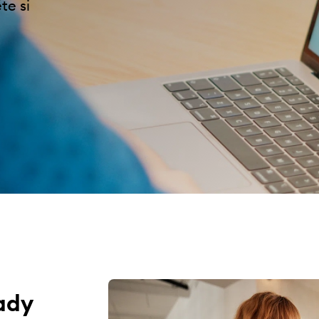
te si
lady