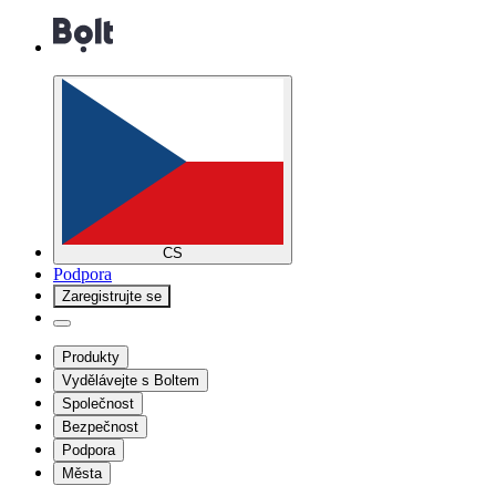
CS
Podpora
Zaregistrujte se
Produkty
Vydělávejte s Boltem
Společnost
Bezpečnost
Podpora
Města