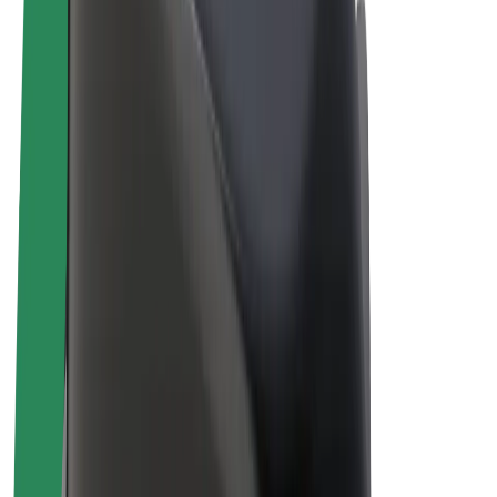
E-kola
Bolt Plus
Vydělávejte s Boltem
Řidiči
Výdělky řidiče
Kurýři
Výdělky kurýra
Partneři Bolt Food
Flotily
Franšízy
Společnost
Kariéra