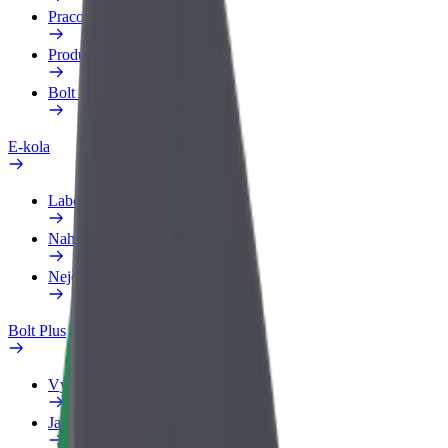
Pracovní profil
Produkty
Bolt Food pro Business
E-kola
Laboratoř bezpečnosti
Nahlásit problém
Nejčastější otázky
Bolt Plus
Výhody
Jak získat členství