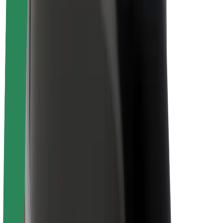
O společnosti Bolt
Udržitelnost podle Boltu
Projekt Zero
Blog
Tiskové centrum
Pokyny ke značce
Naše poslání
Vztahy s investory
Vedení
Značka
Média
Městský fond
Bezpečnost