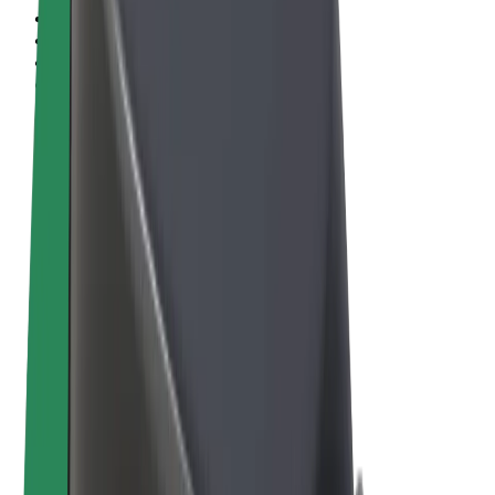
Obchodní podmínky
Soukromí
Cookies
© 2026 Bolt Technology OÜ
Produkty
Jízdy
Koloběžky
Bolt Market
Bolt Food
Bolt Drive
Bolt for Business