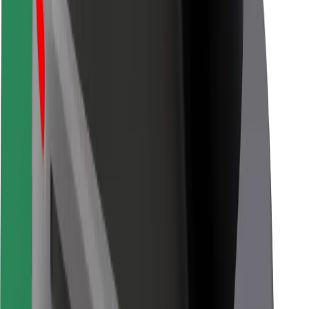
Pro kurýry
Bolt Food
Pro flotilové partnery
Pro restaurace
Bolt for Business
Jiné
Partneři
Obchodní podmínky
Cookies
Zabezpečení
Jízda za pár minut!
Stáhněte si aplikaci Bolt