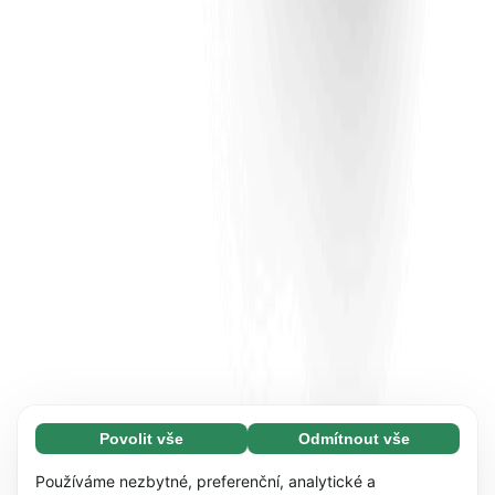
Povolit vše
Odmítnout vše
Nezbytné (65)
Nezbytné soubory cookie umožňují využívat
Zjistit více
Používáme nezbytné, preferenční, analytické a