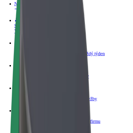
Nejčastější otázky
Staňte se řidičem
Vydělávejte podle sebe
Staňte se kurýrem
Doručujte jídlo a dostávejte výplatu každý týden
Přidejte restauraci nebo obchod
Oslovte více zákazníků a zvyšte si tržby
Zaregistrujte se jako flotilový partner
Přidejte svou flotilu k Boltu a zvyšte si tržby
Bolt for Business
Produkty a služby Boltu přesně pro vaši firmu