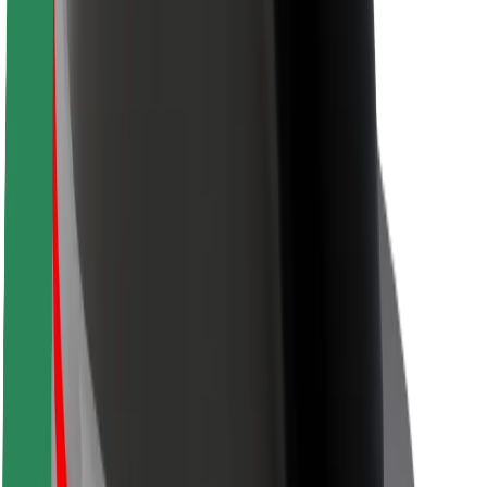
Bezpečnost cestujících
Bezpečnost řidičů
Bezpečnost na koloběžce
Laboratoř bezpečnosti
Města
Lokality
Řešení pro města
Letiště
Nabíjecí stanice Bolt
Podpora
Pro cestující
Pro řidiče