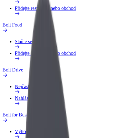
Přidejte restauraci nebo obchod
Bolt Food
Staňte se kurýrem
Přidejte restauraci nebo obchod
Bolt Drive
Nejčastější otázky
Nahlásit vozidlo
Bolt for Business
Výhody