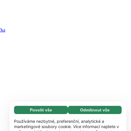
čka
Povolit vše
Odmítnout vše
Nezbytné (65)
Nezbytné soubory cookie umožňují využívat
Zjistit více
Používáme nezbytné, preferenční, analytické a
naše webové stránky díky základním
marketingové soubory cookie. Více informací najdete v