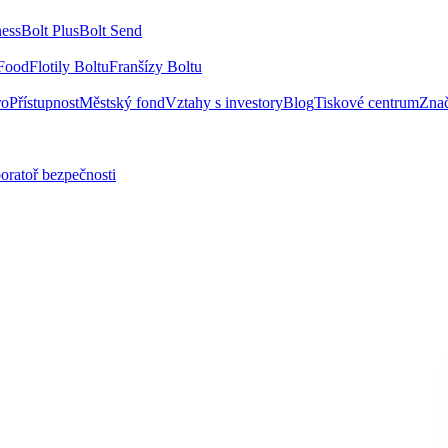
ness
Bolt Plus
Bolt Send
 Food
Flotily Boltu
Franšízy Boltu
ro
Přístupnost
Městský fond
Vztahy s investory
Blog
Tiskové centrum
Zna
oratoř bezpečnosti