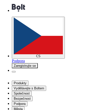
CS
Podpora
Zaregistrujte se
Produkty
Vydělávejte s Boltem
Společnost
Bezpečnost
Podpora
Města