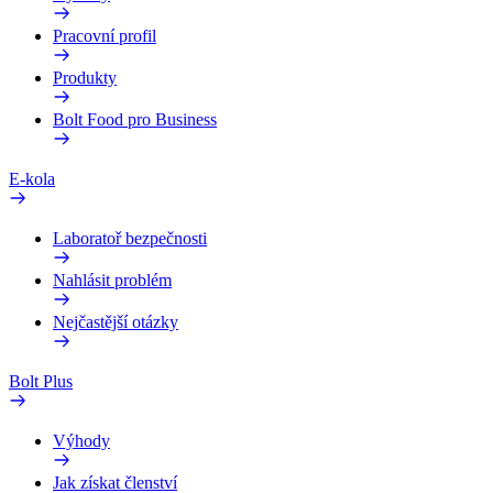
Pracovní profil
Produkty
Bolt Food pro Business
E-kola
Laboratoř bezpečnosti
Nahlásit problém
Nejčastější otázky
Bolt Plus
Výhody
Jak získat členství