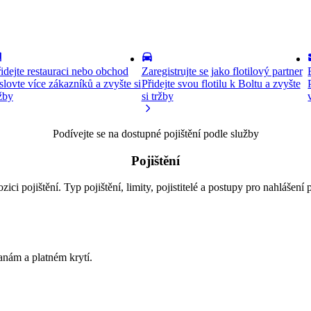
idejte restauraci nebo obchod
Zaregistrujte se jako flotilový partner
lovte více zákazníků a zvyšte si
Přidejte svou flotilu k Boltu a zvyšte
žby
si tržby
Podívejte se na dostupné pojištění podle služby
Pojištění
ci pojištění. Typ pojištění, limity, pojistitelé a postupy pro nahlášení p
anám a platném krytí.