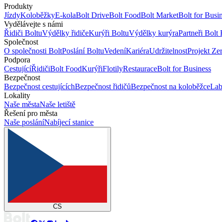
Produkty
Jízdy
Koloběžky
E-kola
Bolt Drive
Bolt Food
Bolt Market
Bolt for Busi
Vydělávejte s námi
Řidiči Boltu
Výdělky řidiče
Kurýři Boltu
Výdělky kurýra
Partneři Bolt
Společnost
O společnosti Bolt
Poslání Boltu
Vedení
Kariéra
Udržitelnost
Projekt Ze
Podpora
Cestující
Řidiči
Bolt Food
Kurýři
Flotily
Restaurace
Bolt for Business
Bezpečnost
Bezpečnost cestujících
Bezpečnost řidičů
Bezpečnost na koloběžce
Lab
Lokality
Naše města
Naše letiště
Řešení pro města
Naše poslání
Nabíjecí stanice
CS