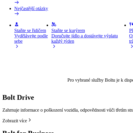
Nejčastější otázky
Staňte se řidičem
Staňte se kurýrem
Př
Vydělávejte podle
Doručujte jídlo a dostávejte výplatu
Os
sebe
každý týden
tr
Pro vybrané služby Boltu je k dispozi
Bolt Drive
Zahrnuje informace o poškození vozidla, odpovědnosti vůči třetím str
Zobrazit více