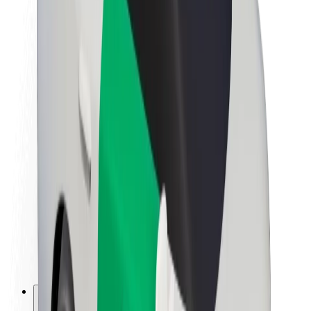
O společnosti Bolt
Udržitelnost podle Boltu
Projekt Zero
Blog
Tiskové centrum
Pokyny ke značce
Naše poslání
Vztahy s investory
Vedení
Značka
Média
Městský fond
Bezpečnost