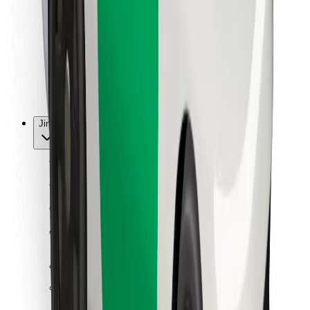
Pro kurýry
Bolt Food
Pro flotilové partnery
Pro restaurace
Bolt for Business
Jiné
Partneři
Obchodní podmínky
Cookies
Zabezpečení
Jízda za pár minut!
Stáhněte si aplikaci Bolt