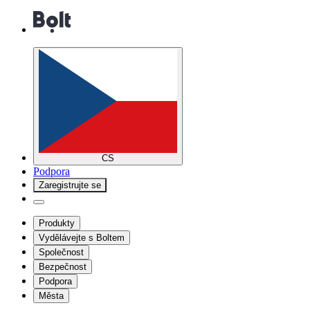
CS
Podpora
Zaregistrujte se
Produkty
Vydělávejte s Boltem
Společnost
Bezpečnost
Podpora
Města