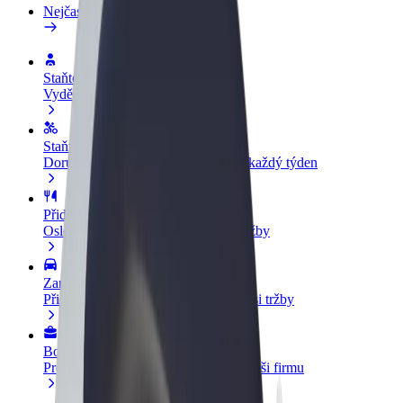
Nejčastější otázky
Staňte se řidičem
Vydělávejte podle sebe
Staňte se kurýrem
Doručujte jídlo a dostávejte výplatu každý týden
Přidejte restauraci nebo obchod
Oslovte více zákazníků a zvyšte si tržby
Zaregistrujte se jako flotilový partner
Přidejte svou flotilu k Boltu a zvyšte si tržby
Bolt for Business
Produkty a služby Boltu přesně pro vaši firmu