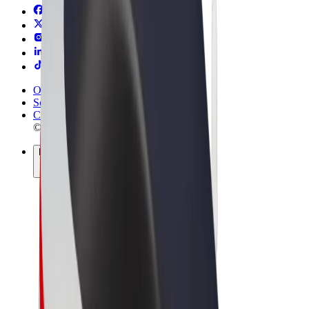
Obchodní podmínky
Soukromí
Cookies
© 2026 Bolt Technology OÜ
Produkty
Jízdy
Koloběžky
Bolt Market
Bolt Food
Bolt Drive
Bolt for Business