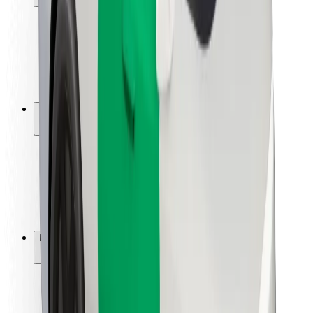
Bezpečnost cestujících
Bezpečnost řidičů
Bezpečnost na koloběžce
Laboratoř bezpečnosti
Města
Lokality
Řešení pro města
Letiště
Nabíjecí stanice Bolt
Podpora
Pro cestující
Pro řidiče