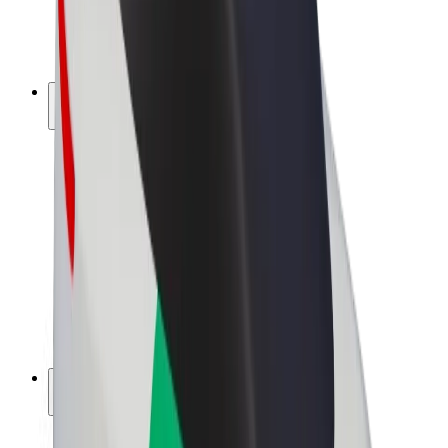
E-kola
Bolt Plus
Vydělávejte s Boltem
Řidiči
Výdělky řidiče
Kurýři
Výdělky kurýra
Partneři Bolt Food
Flotily
Franšízy
Společnost
Kariéra