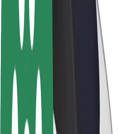
Om Bolt
Bæredygtighed hos Bolt
Project Zero
Blog
Nyhedsrum
Retningslinjer for brand
Mission
Investorrelationer
Ledelse
Brand
Medier
Urban Fund
Sikkerhed