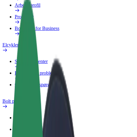
Arbejdsprofil
Produkter
Bolt Food for Business
Elcykler
Sikkerhedscenter
Rapportér et problem
Ofte stillede spørgsmål
Bolt plus
Fordele
Sådan bliver du medlem