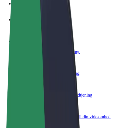
Ofte stillede spørgsmål
Bliv chauffør
Tjen penge på dine vilkår
Bliv leveringsperson
Lever mad og få udbetaling hver uge
Tilføj restaurant eller butik
Nå flere kunder og øg din indtjening
Tilmeld dig som flådeejer
Tilføj din flåde til Bolt, og øg din indtjening
Bolt for Business
Bolt-produkter og tjenester skaleret til din virksomhed