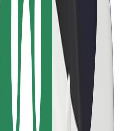
Passagersikkerhed
Chaufførsikkerhed
Sikkerhed på el-løbehjul
Sikkerhedscenter
Byer
Placeringer
Byløsninger
Lufthavne
Bolt-ladestationer
Kundeservice
For passagerer
For chauffører