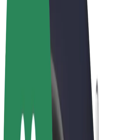
Vilkår og betingelser
Privatliv
Cookies
© 2026 Bolt Technology OÜ
Produkter
Ture
Løbehjul
Bolt Marked
Bolt Food
Bolt Drive
Bolt for Business