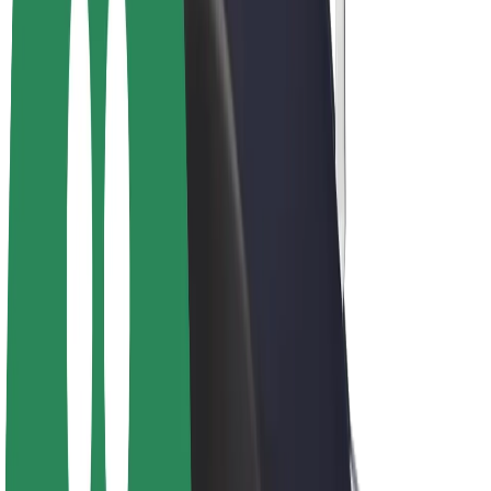
Elcykler
Bolt Plus
Tjen penge med Bolt
Chauffører
Chaufførindtjening
Leveringspersoner
Kurerindtjening
Bolt Mad partnere
Flåder
Franchise
Virksomhed
Karrierer