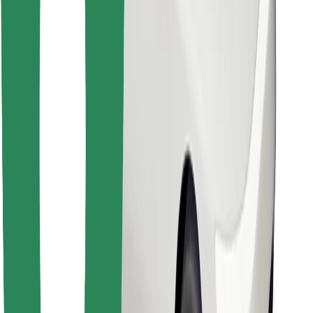
Find din yndlingsmad!
Download Bolt Food-appen