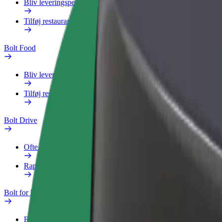
Bliv leveringsperson
Tilføj restaurant eller butik
Bolt Food
Bliv leveringsperson
Tilføj restaurant eller butik
Bolt Drive
Ofte stillede spørgsmål
Rapportér et køretøj
Bolt for Business
Fordele