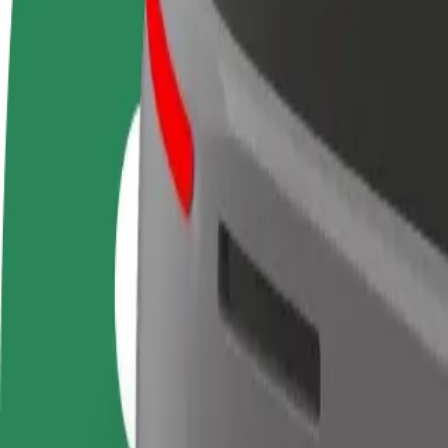
Ofte stillede spørgsmål
Bliv chauffør
Bliv leveringsperson
Tilføj re
Tjen penge på dine
Lever mad og få udbetaling
Nå flere
vilkår
hver uge
indtjeni
Sådan kommer du fra Royal Hotel Neptun til Palace
Leder du efter den bedste måde at komme fra Royal Hotel Neptun til Pa
Fra
Royal Hotel Neptun
Til
Palace Hotel Dubrovnik
Komfort og bekvemmelighed er kun et par tryk væk!
Bolt