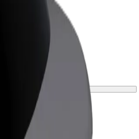
 Business
ukter og tjenester skaleret til din
hed
 din rejse.