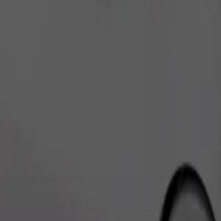
Bestil tur
ære i transportbur, og sæder skal beskyttes med et tæppe eller underla