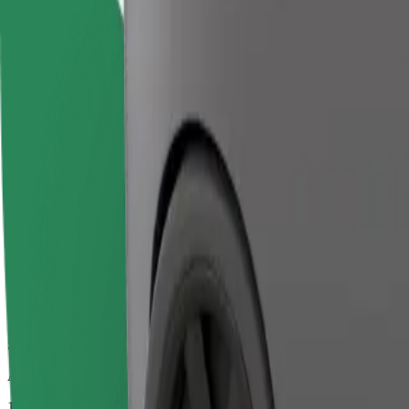
Pålidelige ture i almindelige mellemstore biler.
Anslået rejsetid
10 min.
Anslået afstand
1,1 km
Passagerer
1-4
Estimeret pris
-16,20 €
Komfort
Større biler med mere benplads og opbevaring
Anslået rejsetid
10 min.