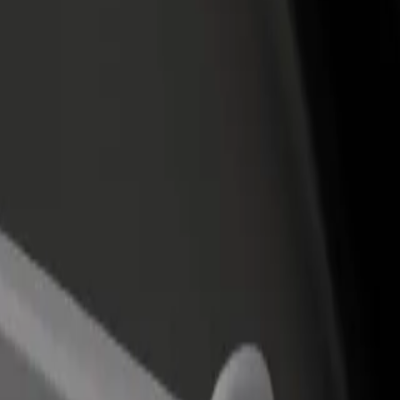
staurant eller butik
Tilmeld dig som flådeejer
Bolt for
 kunder og øg din
Tilføj din flåde til Bolt, og øg din
Bolt-prod
ng
indtjening
virksom
 Hotel Dubrovnik
lace Hotel Dubrovnik? Udforsk vores tjenester og find den perfekte til
Hent appen