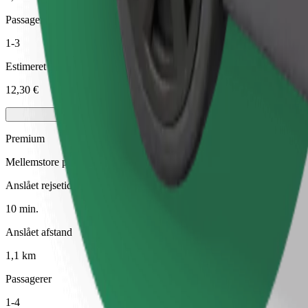
Passagerer
1-3
Estimeret pris
12,30 €
Premium
Mellemstore premium-biler med eksklusivt udstyr
Anslået rejsetid
10 min.
Anslået afstand
1,1 km
Passagerer
1-4