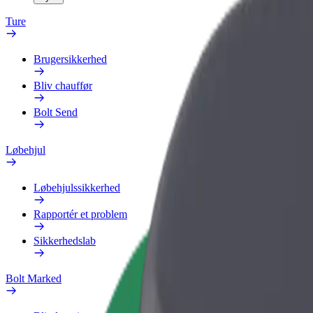
Ture
Brugersikkerhed
Bliv chauffør
Bolt Send
Løbehjul
Løbehjulssikkerhed
Rapportér et problem
Sikkerhedslab
Bolt Marked