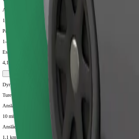
Anslået afstand
1,1 km
Passagerer
1-4
Estimeret pris
4,10 €
Dyr
Ture for dig og dit kæledyr. Hunde skal bære mundkurv, små dyr skal v
Anslået rejsetid
10 min.
Anslået afstand
1,1 km