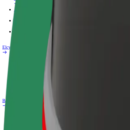
Arbejdsprofil
Produkter
Bolt Food for Business
Elcykler
Sikkerhedscenter
Rapportér et problem
Ofte stillede spørgsmål
Bolt plus
Fordele
Sådan bliver du medlem