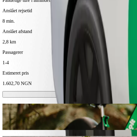
Pålidelige ture i almindelige mellemstore biler.
Anslået rejsetid
8 min.
Anslået afstand
2,8 km
Passagerer
1-4
Estimeret pris
1.602,70 NGN
Løbehjul eller elcykler
Kom rundt i Enugu med løbehjul eller elcykler
Få Bolt-appen