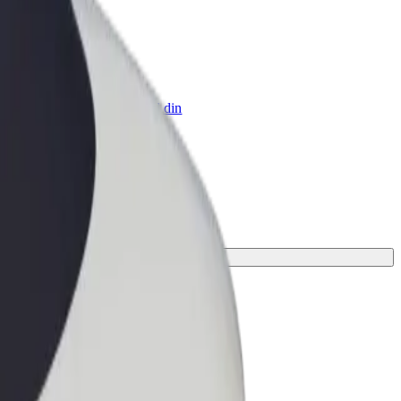
 Business
ukter og tjenester skaleret til din
hed
in rejse.