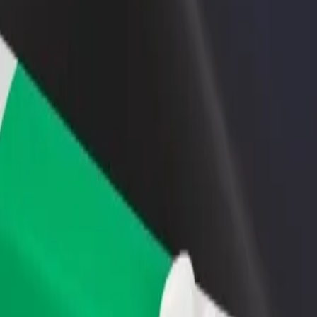
staurant eller butik
Tilmeld dig som flådeejer
Bolt for
 kunder og øg din
Tilføj din flåde til Bolt, og øg din
Bolt-prod
ng
indtjening
virksom
l IMT Campus 3
u til IMT Campus 3? Udforsk vores tjenester og find den perfekte til d
Hent appen