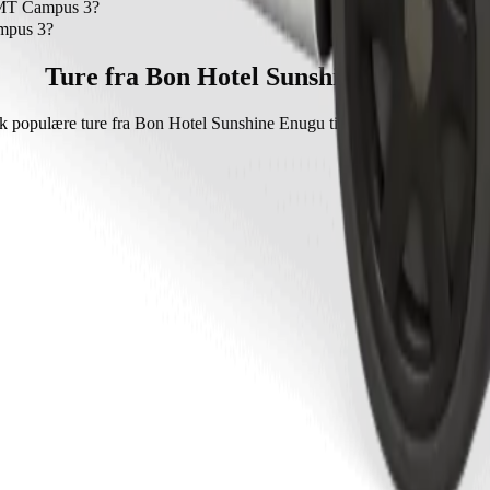
 IMT Campus 3?
T Campus 3 med Bolt Tricycle.
ampus 3?
ed Bolt Tricycle er ca. 942,60 NGN NGN.
Ture fra Bon Hotel Sunshine Enugu
 populære ture fra Bon Hotel Sunshine Enugu til andre destinationer 