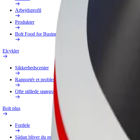
Arbejdsprofil
Produkter
Bolt Food for Business
Elcykler
Sikkerhedscenter
Rapportér et problem
Ofte stillede spørgsmål
Bolt plus
Fordele
Sådan bliver du medlem