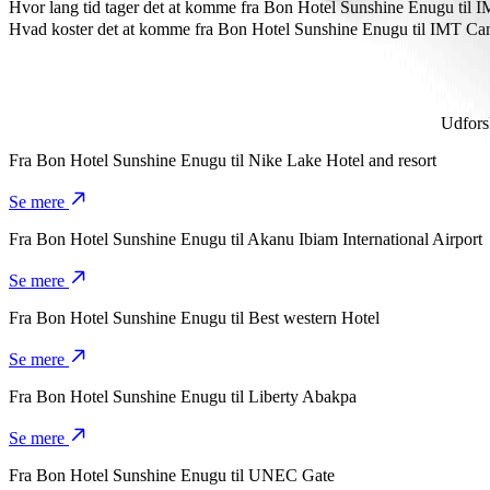
IMT Campus 3 er cirka 2,8 km fra Bon Hotel Sunshine Enugu.
Hvor lang tid tager det at komme fra Bon Hotel Sunshine Enugu til
Det tager ca. 8 min. at komme fra Bon Hotel Sunshine Enugu til IM
Hvad koster det at komme fra Bon Hotel Sunshine Enugu til IMT C
Prisen for turen fra Bon Hotel Sunshine Enugu til IMT Campus 3 m
Udforsk
Fra
Bon Hotel Sunshine Enugu
til
Nike Lake Hotel and resort
Se mere
Fra
Bon Hotel Sunshine Enugu
til
Akanu Ibiam International Airport
Se mere
Fra
Bon Hotel Sunshine Enugu
til
Best western Hotel
Se mere
Fra
Bon Hotel Sunshine Enugu
til
Liberty Abakpa
Se mere
Fra
Bon Hotel Sunshine Enugu
til
UNEC Gate