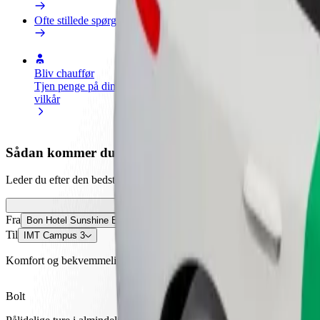
Ofte stillede spørgsmål
Bliv chauffør
Bliv leveringsperson
Tilføj re
Tjen penge på dine
Lever mad og få udbetaling
Nå flere
vilkår
hver uge
indtjeni
Sådan kommer du fra Bon Hotel Sunshine Enugu ti
Leder du efter den bedste måde at komme fra Bon Hotel Sunshine Enug
Fra
Bon Hotel Sunshine Enugu
Til
IMT Campus 3
Komfort og bekvemmelighed er kun et par tryk væk!
Bolt