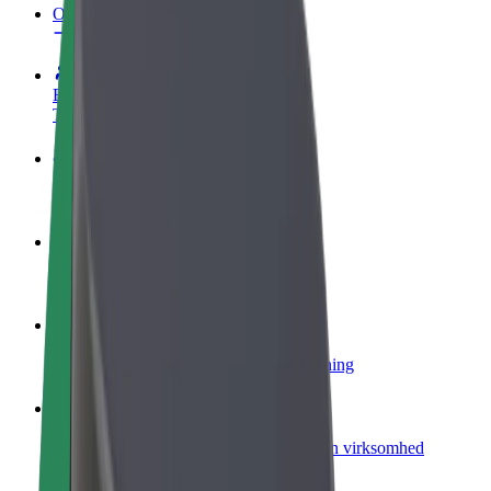
Ofte stillede spørgsmål
Bliv chauffør
Tjen penge på dine vilkår
Bliv leveringsperson
Lever mad og få udbetaling hver uge
Tilføj restaurant eller butik
Nå flere kunder og øg din indtjening
Tilmeld dig som flådeejer
Tilføj din flåde til Bolt, og øg din indtjening
Bolt for Business
Bolt-produkter og tjenester skaleret til din virksomhed