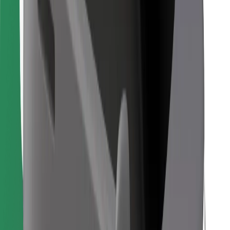
Find din yndlingsmad!
Download Bolt Food-appen