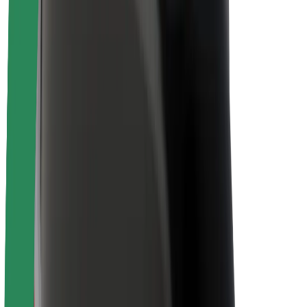
Om Bolt
Bæredygtighed hos Bolt
Project Zero
Blog
Nyhedsrum
Retningslinjer for brand
Mission
Investorrelationer
Ledelse
Brand
Medier
Urban Fund
Sikkerhed