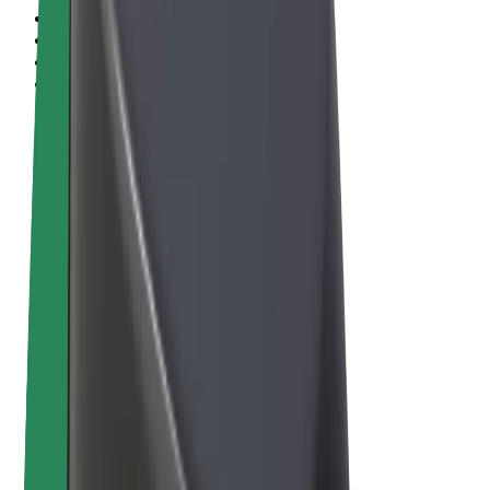
Vilkår og betingelser
Privatliv
Cookies
© 2026 Bolt Technology OÜ
Produkter
Ture
Løbehjul
Bolt Marked
Bolt Food
Bolt Drive
Bolt for Business