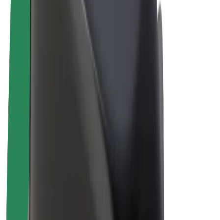
Elcykler
Bolt Plus
Tjen penge med Bolt
Chauffører
Chaufførindtjening
Leveringspersoner
Kurerindtjening
Bolt Mad partnere
Flåder
Franchise
Virksomhed
Karrierer