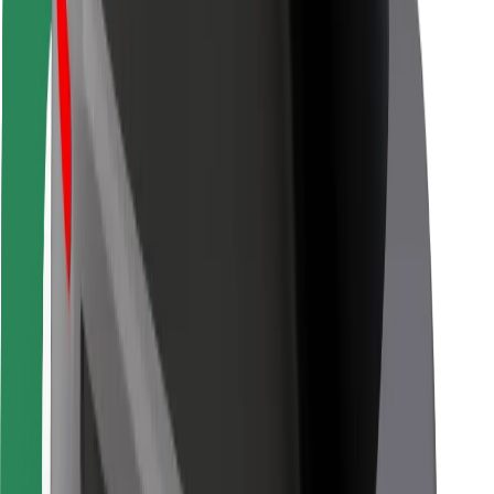
For leveringspersoner
Bolt Food
For flådeejere
For restauranter
Bolt for Business
Andet
Leverandører
Vilkår og betingelser
Cookies
Sikkerhed
Få en tur på få minutter!
Download Bolt-appen