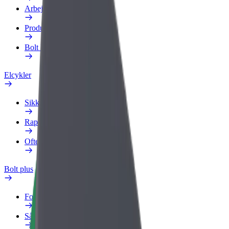
Arbejdsprofil
Produkter
Bolt Food for Business
Elcykler
Sikkerhedscenter
Rapportér et problem
Ofte stillede spørgsmål
Bolt plus
Fordele
Sådan bliver du medlem