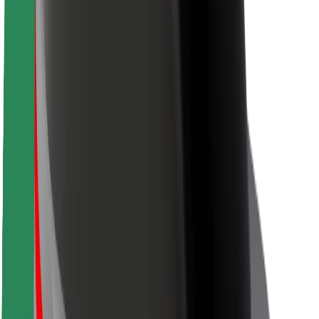
Passagersikkerhed
Chaufførsikkerhed
Sikkerhed på el-løbehjul
Sikkerhedscenter
Byer
Placeringer
Byløsninger
Lufthavne
Bolt-ladestationer
Kundeservice
For passagerer
For chauffører