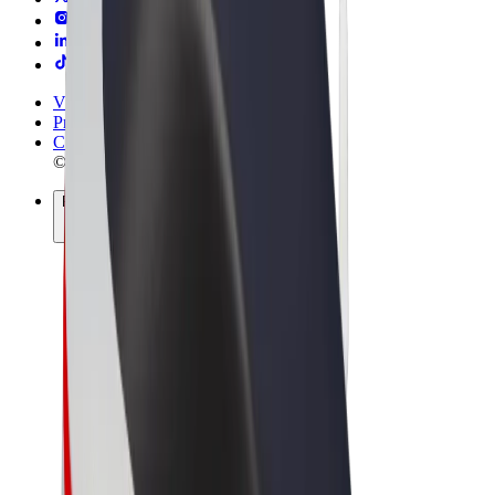
Vilkår og betingelser
Privatliv
Cookies
© 2026 Bolt Technology OÜ
Produkter
Ture
Løbehjul
Bolt Marked
Bolt Food
Bolt Drive
Bolt for Business
Elcykler