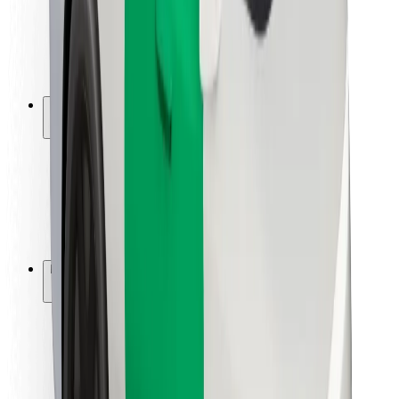
Chaufførsikkerhed
Sikkerhed på el-løbehjul
Sikkerhedscenter
Byer
Placeringer
Byløsninger
Lufthavne
Bolt-ladestationer
Kundeservice
For passagerer
For chauffører
For leveringspersoner