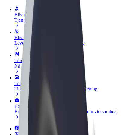
Bliv chauffør
Tjen penge på dine vilkår
Bliv leveringsperson
Lever mad og få udbetaling hver uge
Tilføj restaurant eller butik
Nå flere kunder og øg din indtjening
Tilmeld dig som flådeejer
Tilføj din flåde til Bolt, og øg din indtjening
Bolt for Business
Bolt-produkter og tjenester skaleret til din virksomhed