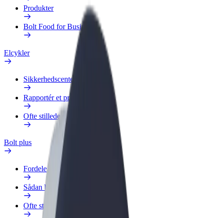
Produkter
Bolt Food for Business
Elcykler
Sikkerhedscenter
Rapportér et problem
Ofte stillede spørgsmål
Bolt plus
Fordele
Sådan bliver du medlem
Ofte stillede spørgsmål