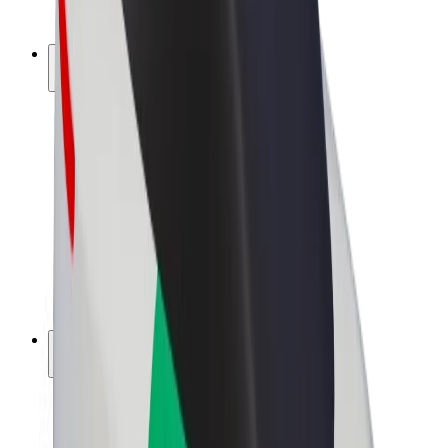
Bolt Plus
Tjen penge med Bolt
Chauffører
Chaufførindtjening
Leveringspersoner
Kurerindtjening
Bolt Mad partnere
Flåder
Franchise
Virksomhed
Karrierer
Om Bolt