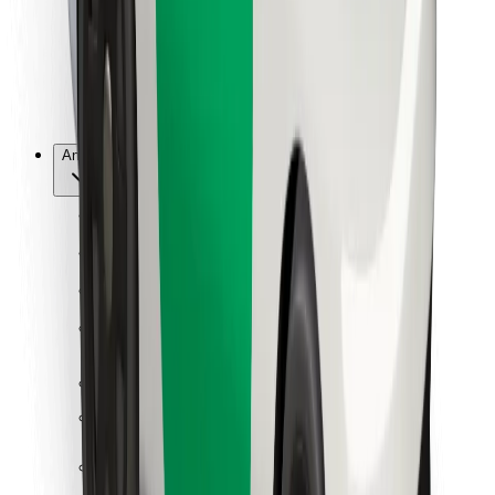
Bolt Food
For flådeejere
For restauranter
Bolt for Business
Andet
Leverandører
Vilkår og betingelser
Cookies
Sikkerhed
Få en tur på få minutter!
Download Bolt-appen
Find din yndlingsmad!