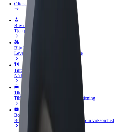
Ofte stillede spørgsmål
Bliv chauffør
Tjen penge på dine vilkår
Bliv leveringsperson
Lever mad og få udbetaling hver uge
Tilføj restaurant eller butik
Nå flere kunder og øg din indtjening
Tilmeld dig som flådeejer
Tilføj din flåde til Bolt, og øg din indtjening
Bolt for Business
Bolt-produkter og tjenester skaleret til din virksomhed