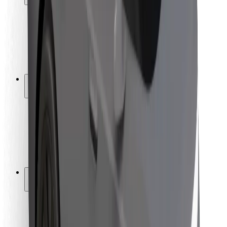
Passagersikkerhed
Chaufførsikkerhed
Sikkerhed på el-løbehjul
Sikkerhedscenter
Byer
Placeringer
Byløsninger
Lufthavne
Bolt-ladestationer
Kundeservice
For passagerer
For chauffører