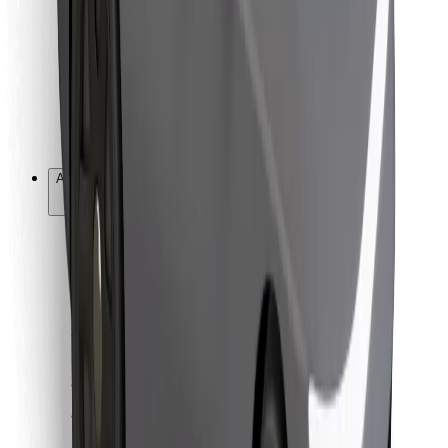
For leveringspersoner
Bolt Food
For flådeejere
For restauranter
Bolt for Business
Andet
Leverandører
Vilkår og betingelser
Cookies
Sikkerhed
Få en tur på få minutter!
Download Bolt-appen