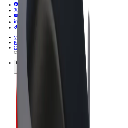
Vilkår og betingelser
Privatliv
Cookies
© 2026 Bolt Technology OÜ
Produkter
Ture
Løbehjul
Bolt Marked
Bolt Food
Bolt Drive
Bolt for Business