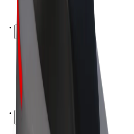
Elcykler
Bolt Plus
Tjen penge med Bolt
Chauffører
Chaufførindtjening
Leveringspersoner
Kurerindtjening
Bolt Mad partnere
Flåder
Franchise
Virksomhed
Karrierer