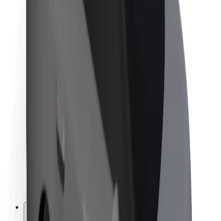
Om Bolt
Bæredygtighed hos Bolt
Project Zero
Blog
Nyhedsrum
Retningslinjer for brand
Mission
Investorrelationer
Ledelse
Brand
Medier
Urban Fund
Sikkerhed