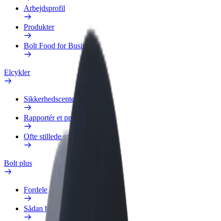
Arbejdsprofil
Produkter
Bolt Food for Business
Elcykler
Sikkerhedscenter
Rapportér et problem
Ofte stillede spørgsmål
Bolt plus
Fordele
Sådan bliver du medlem