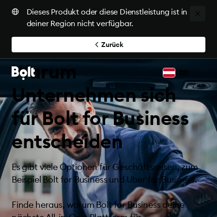
Dieses Produkt oder diese Dienstleistung ist in
deiner Region nicht verfügbar.
Zurück
Warum
DE
Unternehmen sich
für Bolt for Business
entscheiden
Es gibt viele Optionen für Geschäftsreisen, zum
Beispiel Bolt for Business und Uber for Business.
Finde heraus, warum Bolt for Business deine