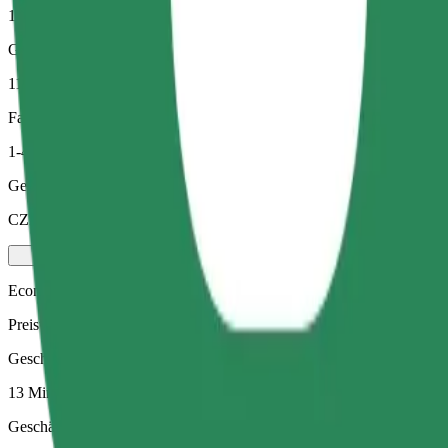
13 Min.
Geschätzte Entfernung
11,4 km
Fahrgäste
1-4
Geschätzter Preis
CZK 390,50
Economy
Preiswerte Fahrten in Standardfahrzeugen
Geschätzte Fahrtzeit
13 Min.
Geschätzte Entfernung