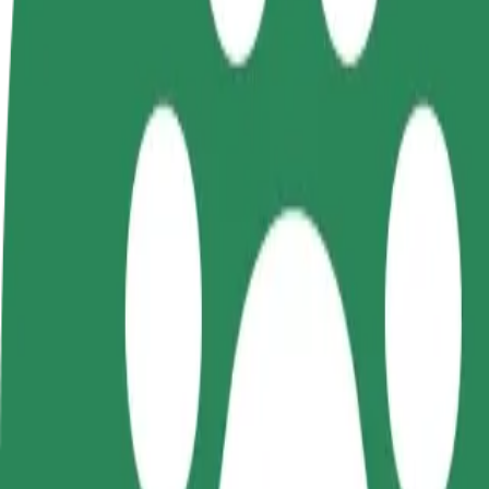
FAQ
Werde Fahrer:in
Werde Kurier
Füge
Erziele Umsatz nach deinen
Liefere Essen und werde
hinz
Bedingungen
wöchentlich bezahlt
Erre
stei
Von Svinov,nádraží nach ZOO Ostrava kommen
Du möchtest von Svinov,nádraží nach ZOO Ostrava kommen? Entdecke 
Von
Svinov,nádraží
Nach
ZOO Ostrava
Komfort und Entspannung sind nur wenige Klicks entfernt!
Bolt