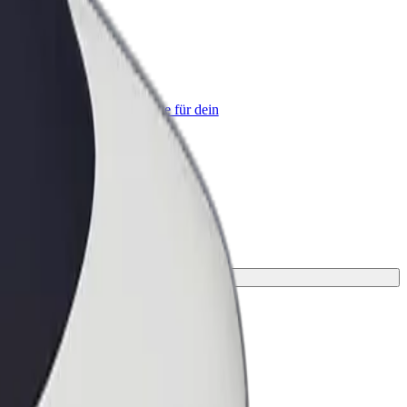
olt for Business
olt Produkte und Bolt Dienste für dein
nternehmen optimiert