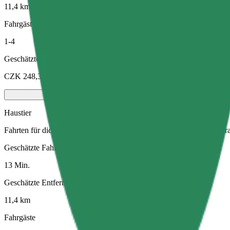
11,4 km
Fahrgäste
1-4
Geschätzter Preis
CZK 248,30
Haustier
Fahrten für dich und dein Haustier. Hunde müssen einen Maulkorb tra
Geschätzte Fahrtzeit
13 Min.
Geschätzte Entfernung
11,4 km
Fahrgäste