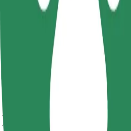
Zuverlässige Fahrten in mittelgroßen Alltagsfahrzeugen.
Geschätzte Fahrtzeit
13 Min.
Geschätzte Entfernung
11,4 km
Fahrgäste
1-4
Geschätzter Preis
CZK 301,50
Komfort
Größere Autos mit mehr Beinfreiheit und Stauraum
Geschätzte Fahrtzeit