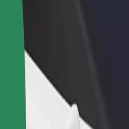
 ein Restaurant oder Geschäft
Als Flottenbesitzer:in anmelden
B
u
Füge deine Flotte zu Bolt hinzu und
B
iche mehr Kund:innen und
erziele mehr Umsatz
U
gere deinen Umsatz
unsere Services und finde das perfekte Angebot für deine Fahrt.
Hol dir die App