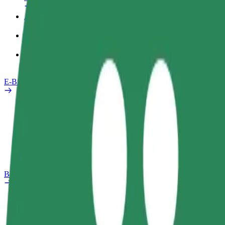
Arbeitsprofil
Produkte
Bolt Food für Unternehmen
E-Bikes
Sicherheitslabor
Problem melden
FAQ
Bolt Plus
Vorteile
So machst du mit