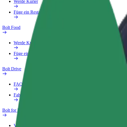
Werde Kurier
Füge ein Restaurant oder Geschäft hinzu
Bolt Food
Werde Kurier
Füge ein Restaurant oder Geschäft hinzu
Bolt Drive
FAQ
Fahrzeug melden
Bolt for Business
Vorteile