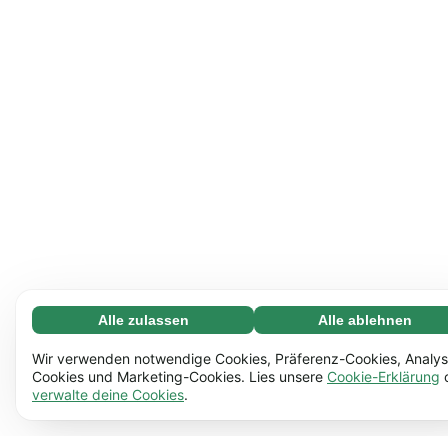
Alle zulassen
Alle ablehnen
Notwendige (65)
Notwendige Cookies helfen dabei, unsere Website
Mehr erfahren
Wir verwenden notwendige Cookies, Präferenz-Cookies, Analys
nutzbar zu machen, indem sie grundlegende Funktionen
Cookies und Marketing-Cookies. Lies unsere
Cookie-Erklärung
verwalte deine Cookies
.
ermöglichen, z.B. die Seitennavigation. Ohne diese
Einstellungen (17)
Cookies funktioniert die Website nicht richtig.
Mehr
Mit Hilfe von Einstellungs-Cookies kann sich unsere
Mehr erfahren
erfahren