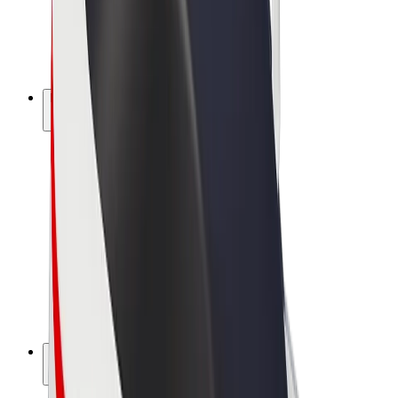
Bolt for Business
E-Bikes
Bolt Plus
Erziele Umsatz mit Bolt
Fahrer:innen
Umsatz brutto für Fahrer:innen
Kuriere
Umsatz brutto für Kuriere
Bolt Food Händler:innen
Flotten
Franchise
Unternehmen