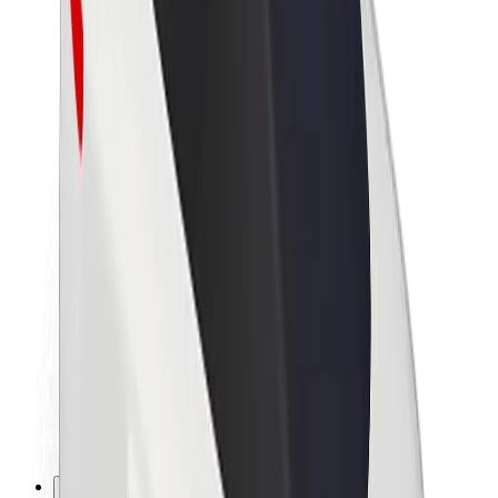
Karriere
Über Bolt
Nachhaltigkeit bei Bolt
Project Zero
Blog
Newsroom
Markenrichtlinien
Mission
Investor Relations
Leitung
Marke
Medien
Urban Fund
Sicherheit