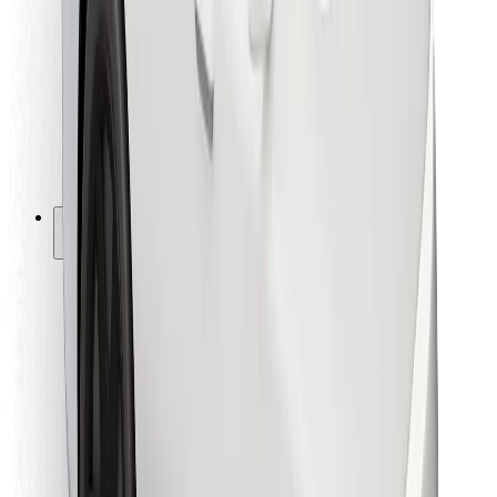
Für Kuriere
Bolt Food
Für Flottenbesitzer:innen
Für Restaurants
Bolt for Business
Sonstige
Zulieferer
Allgemeine Geschäftsbedingungen
Cookies
Sicherheit
In wenigen Minuten zu deiner Fahrt!
Bolt App herunterladen