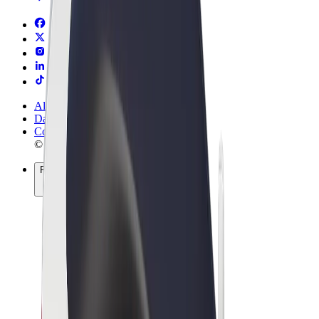
Allgemeine Geschäftsbedingungen
Datenschutz
Cookies
© 2026 Bolt Technology OÜ
Produkte
Fahrten
E-Scooter/E-Bikes
Bolt Market
Bolt Food
Bolt Drive