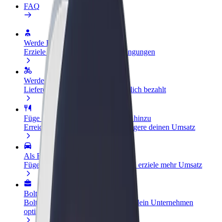
FAQ
Werde Fahrer:in
Erziele Umsatz nach deinen Bedingungen
Werde Kurier
Liefere Essen und werde wöchentlich bezahlt
Füge ein Restaurant oder Geschäft hinzu
Erreiche mehr Kund:innen und steigere deinen Umsatz
Als Flottenbesitzer:in anmelden
Füge deine Flotte zu Bolt hinzu und erziele mehr Umsatz
Bolt for Business
Bolt Produkte und Bolt Dienste für dein Unternehmen
optimiert