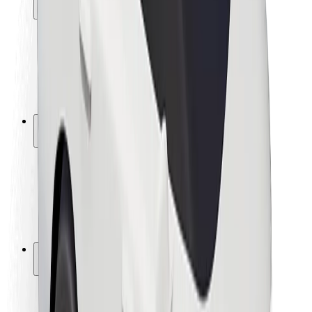
Fahrgast-Sicherheit
Fahrer-Sicherheit
E-Scooter-Sicherheit
Sicherheitslabor
Städte
Standorte
Lösungen für Städte
Flughäfen
Bolt Ladestationen
Support
Für Nutzer:innen
Für Fahrer:innen